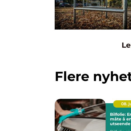
Le
Flere nyhe
08. 
Bilfolie: E
måte å en
utseende