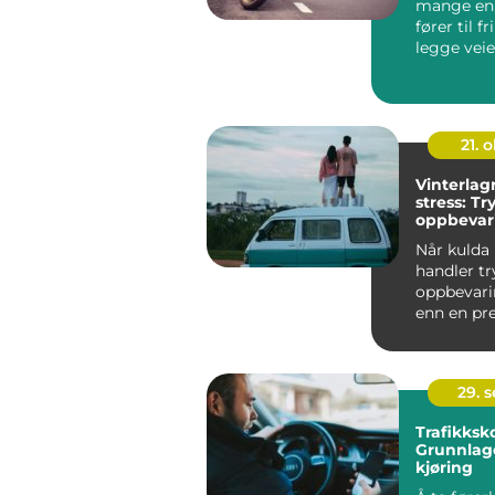
mange en
fører til f
legge veie.
21. o
Vinterlag
stress: Tr
oppbevar
og bobil
Når kulda
handler t
oppbevar
enn en pr
en lås. En 
29. 
Trafikksko
Grunnlage
kjøring