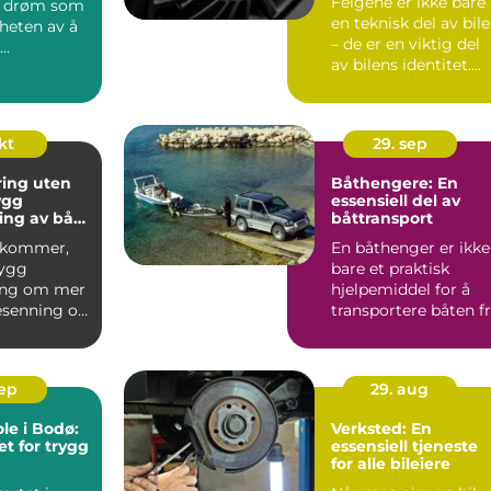
Felgene er ikke bare
 drøm som
en teknisk del av bil
riheten av å
– de er en viktig del
..
av bilens identitet.
For Me...
kt
29. sep
ring uten
Båthengere: En
ygg
essensiell del av
ing av båt
båttransport
 kommer,
En båthenger er ikke
rygg
bare et praktisk
ing om mer
hjelpemiddel for å
esenning og
transportere båten f
god p...
et...
sep
29. aug
le i Bodø:
Verksted: En
t for trygg
essensiell tjeneste
for alle bileiere