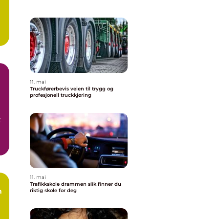
11. mai
Truckførerbevis veien til trygg og
profesjonell truckkjøring
t
11. mai
Trafikkskole drammen slik finner du
riktig skole for deg