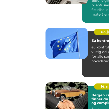
Bilfolie gi
bilentusia
fleksibel 
måte å en
utseendet p
02. 
Eu kontrol
eu kontrol
viktig del
for alle so
hovedstad
Trafikkbilde
14. 
Bergen cara
finner du 
og campi
vestlande