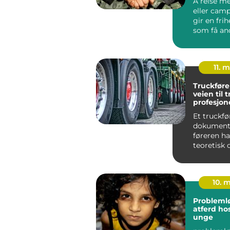
Å reise me
eller cam
gir en frih
som få an
ferieform
matche. M
11. 
Truckføre
veien til 
profesjone
truckkjør
Et truckfø
dokumente
føreren ha
teoretisk 
opplæring i
10. 
Probleml
atferd ho
unge