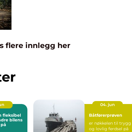
s flere innlegg her
ter
jun
04. jun
n fleksibel
Båtførerprøven
dre bilens
er nøkkelen til trygg
 på
og lovlig ferdsel på