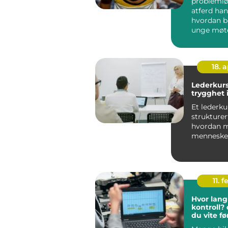
probleml
atferd ha
hvordan b
unge møt
utfordring
hverdagen
være k...
18. 
Lederkurs
trygghet i
Et lederku
strukturer
hvordan m
mennesker
beslutnin
bygger et 
11. f
Hvor lang 
kontroll?
du vite fø
bestiller