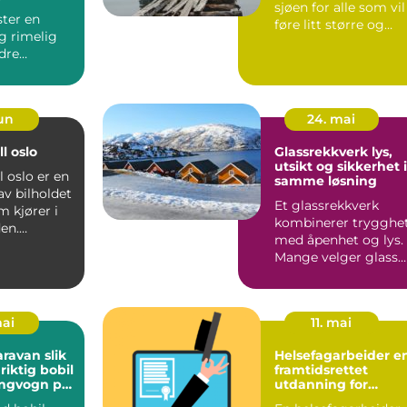
r
sjøen for alle som vil
ster en
føre litt større og
og rimelig
kraftigere båt...
dre
å bile...
jun
24. mai
l oslo
Glassrekkverk lys,
utsikt og sikkerhet i
l oslo er en
samme løsning
 av bilholdet
Et glassrekkverk
m kjører i
kombinerer trygghe
en.
med åpenhet og lys.
t er t...
Mange velger glass
fremfor tradisjonelle
re...
mai
11. mai
van slik
Helsefagarbeider en
riktig bobil
framtidsrettet
ngvogn på
utdanning for
t
omsorgsfulle