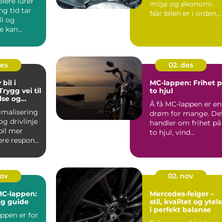
iere lurer
miljø og økonomi.
ng tid tar
Når bilen er i orden,
ll og
kj&o...
e kan
 dagen
t...
des
02. des
bil i
MC-lappen: Frihet 
rygg vei til
to hjul
lse og
Å få MC-lappen er en
rbruk
imalisering
drøm for mange. De
g drivlinje
handler om frihet på
bil mer
to hjul, vind...
nere respons
orbr...
nov
02. nov
 MC-lappen:
Mercedes-felger –
ig guide
stil, kvalitet og ytel
i perfekt balanse
ppen er for