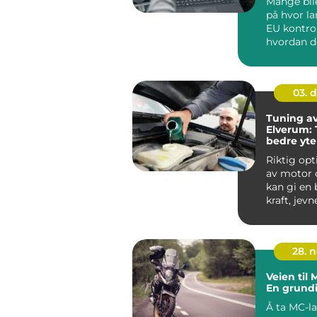
Mange bile
på hvor la
EU kontro
hvordan d
planlegge
rundt verks
03. 
Tuning av 
Elverum: T
bedre yte
lavere fo
Riktig opt
av motor o
kan gi en 
kraft, jev
og lavere f
28. 
Veien til
En grund
Å ta MC-la