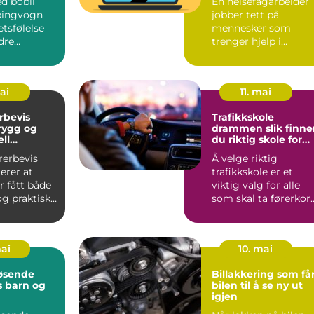
d bobil
En helsefagarbeider
fagpersoner
pingvogn
jobber tett på
etsfølelse
mennesker som
dre
trenger hjelp i
er kan
hverdagen. Yrket
ange...
kombinerer praktis...
mai
11. mai
rbevis
Trafikkskole
trygg og
drammen slik finner
ll
du riktig skole for
ing
deg
rerbevis
Å velge riktig
rer at
trafikkskole er et
r fått både
viktig valg for alle
og praktisk
som skal ta førerkort
 sikker br...
I en by som
Drammen, m...
mai
10. mai
øsende
Billakkering som få
s barn og
bilen til å se ny ut
igjen