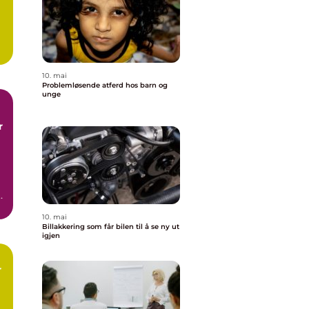
10. mai
Problemløsende atferd hos barn og
unge
.
10. mai
Billakkering som får bilen til å se ny ut
igjen
r