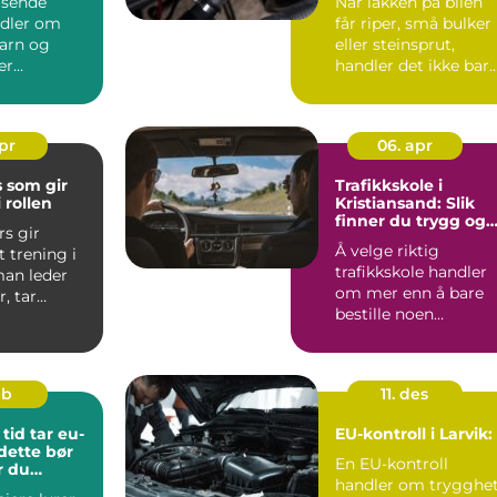
øsende
Når lakken på bilen
ndler om
får riper, små bulker
arn og
eller steinsprut,
er
handler det ikke bar
er i
om utseende. Skade..
. Det kan
apr
06. apr
 som gir
Trafikkskole i
 rollen
Kristiansand: Slik
finner du trygg og
rs gir
effektiv opplæring
Å velge riktig
t trening i
trafikkskole handler
an leder
om mer enn å bare
, tar
bestille noen
ger og
kjøretimer. F...
go...
eb
11. des
tid tar eu-
EU-kontroll i Larvik:
 dette bør
En EU-kontroll
r du
handler om trygghet