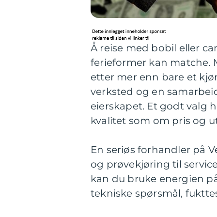
Å reise med bobil eller c
ferieformer kan matche.
etter mer enn bare et kjø
verksted og en samarbei
eierskapet. Et godt valg 
kvalitet som om pris og ut
En seriøs forhandler på Ve
og prøvekjøring til servic
kan du bruke energien på
tekniske spørsmål, fuktte