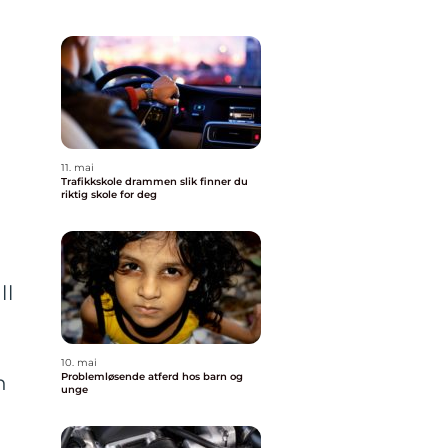
d
11. mai
Trafikkskole drammen slik finner du
riktig skole for deg
?
ll
10. mai
Problemløsende atferd hos barn og
n
unge