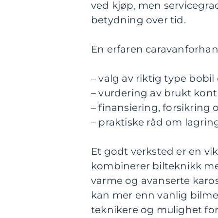
ved kjøp, men servicegrad
betydning over tid.
En erfaren caravanforhandl
– valg av riktig type bob
– vurdering av brukt kont
– finansiering, forsikring 
– praktiske råd om lagrin
Et godt verksted er en v
kombinerer bilteknikk me
varme og avanserte karos
kan mer enn vanlig bilmek
teknikere og mulighet fo