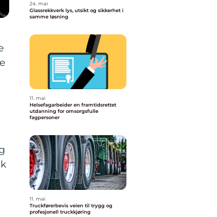
24. mai
Glassrekkverk lys, utsikt og sikkerhet i
samme løsning
e
te
t
11. mai
Helsefagarbeider en framtidsrettet
utdanning for omsorgsfulle
fagpersoner
ng
ik
t
11. mai
Truckførerbevis veien til trygg og
profesjonell truckkjøring