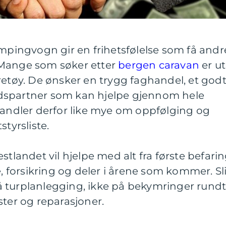
ampingvogn gir en frihetsfølelse som få andr
 Mange som søker etter
bergen caravan
er u
retøy. De ønsker en trygg faghandel, et god
dspartner som kan hjelpe gjennom hele
handler derfor like mye om oppfølging og
styrsliste.
stlandet vil hjelpe med alt fra første befari
e, forsikring og deler i årene som kommer. Sl
 turplanlegging, ikke på bekymringer rund
ster og reparasjoner.