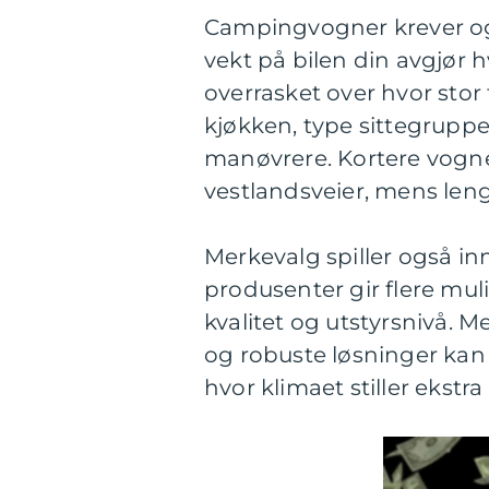
Campingvogner krever ogs
vekt på bilen din avgjør h
overrasket over hvor stor 
kjøkken, type sittegrupp
manøvrere. Kortere vogne
vestlandsveier, mens leng
Merkevalg spiller også inn
produsenter gir flere muli
kvalitet og utstyrsnivå. M
og robuste løsninger kan 
hvor klimaet stiller ekstra 