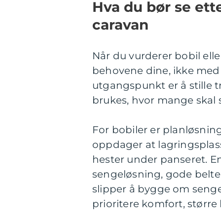
Hva du bør se ette
caravan
Når du vurderer bobil el
behovene dine, ikke med 
utgangspunkt er å stille t
brukes, hvor mange skal so
For bobiler er planløsni
oppdager at lagringsplas
hester under panseret. En 
sengeløsning, gode belter
slipper å bygge om senge
prioritere komfort, størr