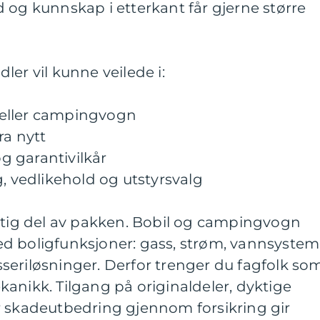
 og kunnskap i etterkant får gjerne større
er vil kunne veilede i:
il eller campingvogn
ra nytt
og garantivilkår
g, vedlikehold og utstyrsvalg
iktig del av pakken. Bobil og campingvogn
d boligfunksjoner: gass, strøm, vannsystem
seriløsninger. Derfor trenger du fagfolk so
anikk. Tilgang på originaldeler, dyktige
r skadeutbedring gjennom forsikring gir