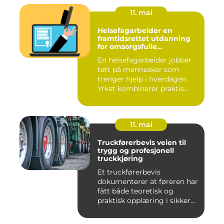
11. mai
Helsefagarbeider en
framtidsrettet utdanning
for omsorgsfulle
fagpersoner
En helsefagarbeider jobber
tett på mennesker som
trenger hjelp i hverdagen.
Yrket kombinerer praktis...
11. mai
Truckførerbevis veien til
trygg og profesjonell
truckkjøring
Et truckførerbevis
dokumenterer at føreren har
fått både teoretisk og
praktisk opplæring i sikker
br...