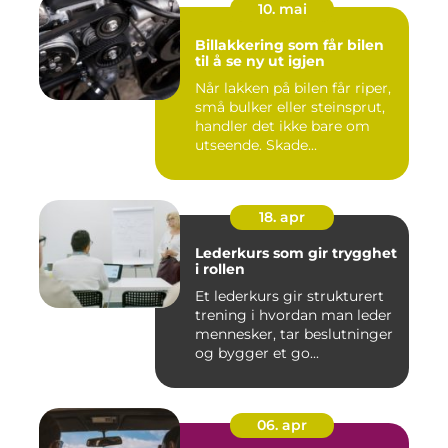
10. mai
Billakkering som får bilen
til å se ny ut igjen
Når lakken på bilen får riper,
små bulker eller steinsprut,
handler det ikke bare om
utseende. Skade...
18. apr
Lederkurs som gir trygghet
i rollen
Et lederkurs gir strukturert
trening i hvordan man leder
mennesker, tar beslutninger
og bygger et go...
06. apr