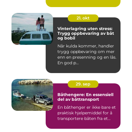
21. okt
Vinterlagring uten stress:
Trygg oppbevaring av båt
og bobil
Når kulda kommer, handler
trygg oppbevaring om mer
enn en presenning og en lås.
En god p...
29. sep
Båthengere: En essensiell
del av båttransport
En båthenger er ikke bare et
praktisk hjelpemiddel for å
transportere båten fra et...