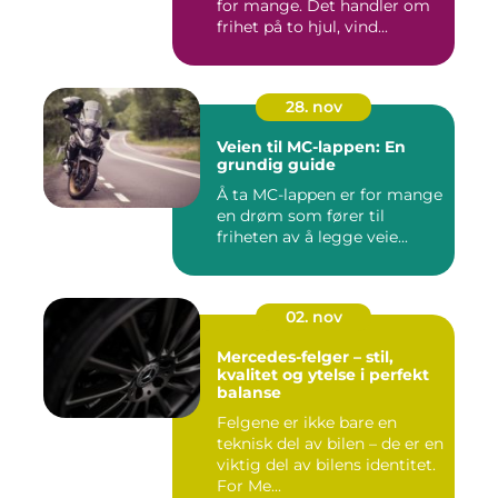
for mange. Det handler om
frihet på to hjul, vind...
28. nov
Veien til MC-lappen: En
grundig guide
Å ta MC-lappen er for mange
en drøm som fører til
friheten av å legge veie...
02. nov
Mercedes-felger – stil,
kvalitet og ytelse i perfekt
balanse
Felgene er ikke bare en
teknisk del av bilen – de er en
viktig del av bilens identitet.
For Me...