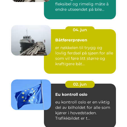
fleksibel og rimelig måte å
endre utseendet på bile...
04. jun
Båtførerprøven
er nøkkelen til trygg og
lovlig ferdsel på sjøen for alle
som vil føre litt større og
kraftigere båt...
02. jun
Eu kontroll oslo
eu kontroll oslo er en viktig
del av bilholdet for alle som
kjører i hovedstaden.
Trafikkbildet er t...