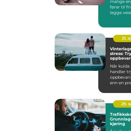
mange en
fører til f
legge veie.
21. o
Vinterlag
stress: Tr
oppbevar
og bobil
Når kulda
handler t
oppbevar
enn en pr
en lås. En 
29. 
Trafikksko
Grunnlage
kjøring