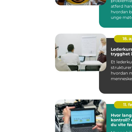
probleml
atferd ha
hvordan b
unge møt
utfordring
hverdagen
være k...
18. 
Lederkurs
trygghet i
Et lederku
strukturer
hvordan m
mennesker
beslutnin
bygger et 
11. f
Hvor lang 
kontroll?
du vite fø
bestiller