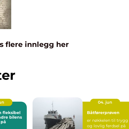
s flere innlegg her
ter
jun
04. jun
n fleksibel
Båtførerprøven
dre bilens
er nøkkelen til trygg
 på
og lovlig ferdsel på