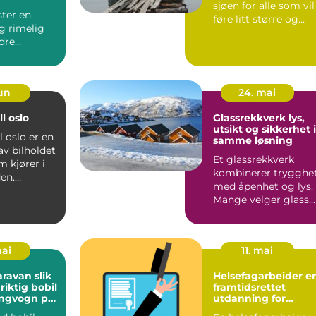
r
sjøen for alle som vil
ster en
føre litt større og
og rimelig
kraftigere båt...
dre
å bile...
jun
24. mai
l oslo
Glassrekkverk lys,
utsikt og sikkerhet i
l oslo er en
samme løsning
 av bilholdet
Et glassrekkverk
m kjører i
kombinerer trygghe
en.
med åpenhet og lys.
t er t...
Mange velger glass
fremfor tradisjonelle
re...
mai
11. mai
van slik
Helsefagarbeider en
riktig bobil
framtidsrettet
ngvogn på
utdanning for
t
omsorgsfulle