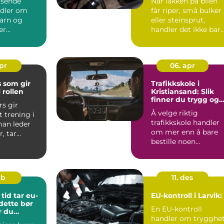
øsende
Når lakken på bilen
ndler om
får riper, små bulker
arn og
eller steinsprut,
er
handler det ikke bar
er i
om utseende. Skade..
. Det kan
apr
06. apr
 som gir
Trafikkskole i
 rollen
Kristiansand: Slik
finner du trygg og
rs gir
effektiv opplæring
Å velge riktig
t trening i
trafikkskole handler
an leder
om mer enn å bare
, tar
bestille noen
ger og
kjøretimer. F...
go...
eb
11. des
tid tar eu-
EU-kontroll i Larvik:
 dette bør
En EU-kontroll
r du
handler om trygghet