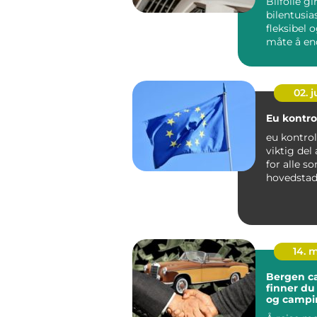
Bilfolie gi
bilentusia
fleksibel 
måte å en
utseendet p
02. 
Eu kontrol
eu kontrol
viktig del
for alle so
hovedstad
Trafikkbilde
14. 
Bergen cara
finner du 
og campi
vestlande