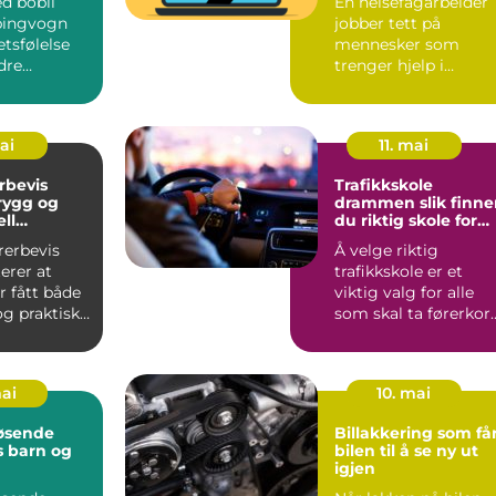
d bobil
En helsefagarbeider
fagpersoner
pingvogn
jobber tett på
etsfølelse
mennesker som
dre
trenger hjelp i
er kan
hverdagen. Yrket
ange...
kombinerer praktis...
mai
11. mai
rbevis
Trafikkskole
trygg og
drammen slik finner
ll
du riktig skole for
ing
deg
rerbevis
Å velge riktig
rer at
trafikkskole er et
r fått både
viktig valg for alle
og praktisk
som skal ta førerkort
 sikker br...
I en by som
Drammen, m...
mai
10. mai
øsende
Billakkering som få
s barn og
bilen til å se ny ut
igjen