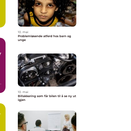
10. mai
Problemløsende atferd hos barn og
unge
.
10. mai
Billakkering som får bilen til å se ny ut
igjen
r