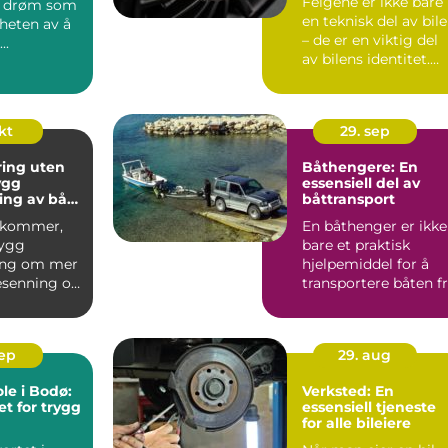
Felgene er ikke bare
 drøm som
en teknisk del av bil
riheten av å
– de er en viktig del
..
av bilens identitet.
For Me...
kt
29. sep
ring uten
Båthengere: En
ygg
essensiell del av
ing av båt
båttransport
 kommer,
En båthenger er ikke
rygg
bare et praktisk
ing om mer
hjelpemiddel for å
esenning og
transportere båten f
god p...
et...
sep
29. aug
le i Bodø:
Verksted: En
t for trygg
essensiell tjeneste
for alle bileiere