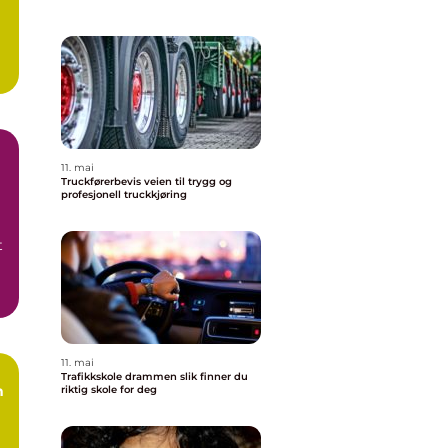
11. mai
Truckførerbevis veien til trygg og
profesjonell truckkjøring
t
11. mai
Trafikkskole drammen slik finner du
riktig skole for deg