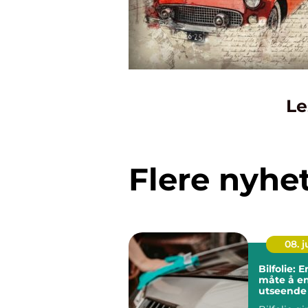
Le
Flere nyhe
08. 
Bilfolie: E
måte å en
utseende