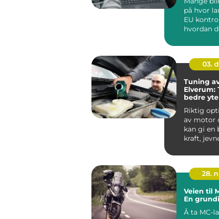
Mange bile
på hvor la
EU kontro
hvordan d
planlegge
rundt verks
03. 
Tuning av 
Elverum: T
bedre yte
lavere fo
Riktig opt
av motor o
kan gi en 
kraft, jev
og lavere f
28. 
Veien til
En grund
Å ta MC-la