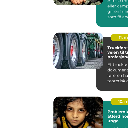
Å reise me
eller cam
gir en frih
som få an
ferieform
matche. M
11. 
Truckføre
veien til 
profesjone
truckkjør
Et truckfø
dokumente
føreren ha
teoretisk 
opplæring i
10. 
Probleml
atferd ho
unge