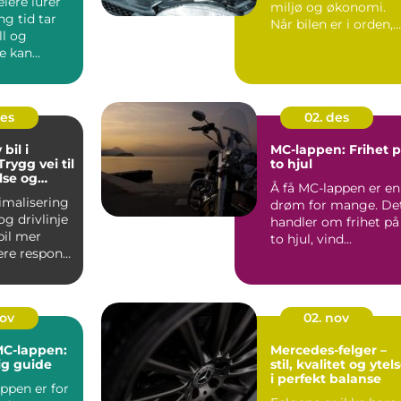
iere lurer
miljø og økonomi.
ng tid tar
Når bilen er i orden,
ll og
kj&o...
e kan
 dagen
t...
des
02. des
bil i
MC-lappen: Frihet 
rygg vei til
to hjul
lse og
Å få MC-lappen er en
rbruk
imalisering
drøm for mange. De
g drivlinje
handler om frihet på
bil mer
to hjul, vind...
nere respons
orbr...
nov
02. nov
 MC-lappen:
Mercedes-felger –
ig guide
stil, kvalitet og ytel
i perfekt balanse
ppen er for