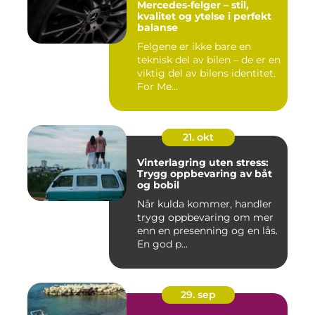
Mercedes-felger – stil,
kvalitet og ytelse i perfekt
balanse
Felgene er ikke bare en
teknisk del av bilen – de er en
viktig del av bilens identitet.
For Me...
21. okt
Vinterlagring uten stress:
Trygg oppbevaring av båt
og bobil
Når kulda kommer, handler
trygg oppbevaring om mer
enn en presenning og en lås.
En god p...
29. sep