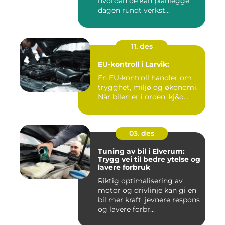
hvordan de kan planlegge
dagen rundt verkst...
11. des
EU-kontroll i Larvik:
En EU-kontroll handler om
trygghet, miljø og økonomi.
Når bilen er i orden, kj&o...
03. des
Tuning av bil i Elverum:
Trygg vei til bedre ytelse og
lavere forbruk
Riktig optimalisering av
motor og drivlinje kan gi en
bil mer kraft, jevnere respons
og lavere forbr...