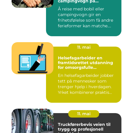
campingvogn på
vestlandet
Å reise med bobil eller
campingvogn gir en
frihetsfølelse som få andre
ferieformer kan matche.
Mange...
11. mai
Helsefagarbeider en
framtidsrettet utdanning
for omsorgsfulle
fagpersoner
En helsefagarbeider jobber
tett på mennesker som
trenger hjelp i hverdagen.
Yrket kombinerer praktis...
11. mai
Truckførerbevis veien til
trygg og profesjonell