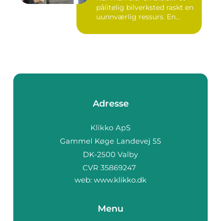
pålitelig bilverksted raskt en
uunnværlig ressurs. En...
Adresse
web:
www.klikko.dk
Menu