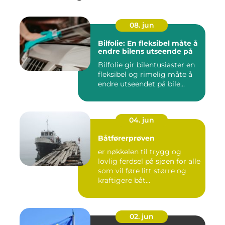
08. jun
Bilfolie: En fleksibel måte å
endre bilens utseende på
Bilfolie gir bilentusiaster en
fleksibel og rimelig måte å
endre utseendet på bile...
04. jun
Båtførerprøven
er nøkkelen til trygg og
lovlig ferdsel på sjøen for alle
som vil føre litt større og
kraftigere båt...
02. jun