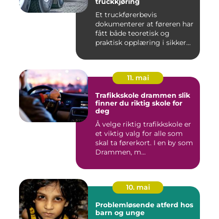
truckkjøring
Et truckførerbevis
dokumenterer at føreren har
fått både teoretisk og
praktisk opplæring i sikker
br...
11. mai
Trafikkskole drammen slik
finner du riktig skole for
deg
Å velge riktig trafikkskole er
et viktig valg for alle som
skal ta førerkort. I en by som
Drammen, m...
10. mai
Problemløsende atferd hos
barn og unge