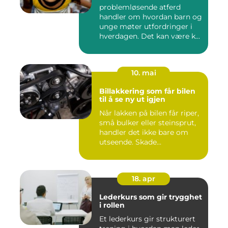
problemløsende atferd
handler om hvordan barn og
unge møter utfordringer i
hverdagen. Det kan være k...
10. mai
Billakkering som får bilen
til å se ny ut igjen
Når lakken på bilen får riper,
små bulker eller steinsprut,
handler det ikke bare om
utseende. Skade...
18. apr
Lederkurs som gir trygghet
i rollen
Et lederkurs gir strukturert