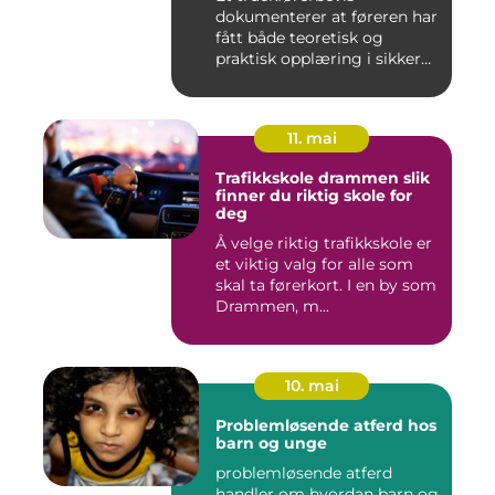
dokumenterer at føreren har
fått både teoretisk og
praktisk opplæring i sikker
br...
11. mai
Trafikkskole drammen slik
finner du riktig skole for
deg
Å velge riktig trafikkskole er
et viktig valg for alle som
skal ta førerkort. I en by som
Drammen, m...
10. mai
Problemløsende atferd hos
barn og unge
problemløsende atferd
handler om hvordan barn og