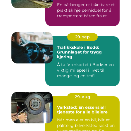
En båthenger er ikke bare et
praktisk hjelpemiddel for å
transportere båten fra et...
29. sep
Trafikkskole i Bodø:
Grunnlaget for trygg
kjøring
Å ta førerkortet i Bodøer en
viktig milepæl i livet til
mange, og en trafi...
29. aug
Verksted: En essensiell
tjeneste for alle bileiere
Når man eier en bil, blir et
pålitelig bilverksted raskt en