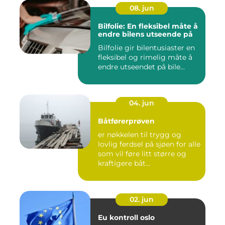
08. jun
Bilfolie: En fleksibel måte å
endre bilens utseende på
Bilfolie gir bilentusiaster en
fleksibel og rimelig måte å
endre utseendet på bile...
04. jun
Båtførerprøven
er nøkkelen til trygg og
lovlig ferdsel på sjøen for alle
som vil føre litt større og
kraftigere båt...
02. jun
Eu kontroll oslo