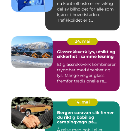
eu kontroll oslo er en viktig
del av bilholdet for alle som
kjører i hovedstaden.
Trafikkbildet er t...
24. mai
Glassrekkverk lys, utsikt og
sikkerhet i samme løsning
Et glassrekkverk kombinerer
trygghet med åpenhet og
lys. Mange velger glass
fremfor tradisjonelle re...
14. mai
Bergen caravan slik finner
du riktig bobil og
campingvogn på
vestlandet
Å reise med bobil eller