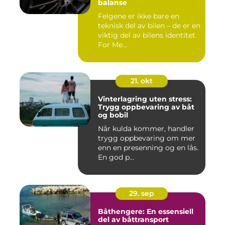
balanse
Felgene er ikke bare en
teknisk del av bilen – de er en
viktig del av bilens identitet.
For Me...
21. okt
Vinterlagring uten stress:
Trygg oppbevaring av båt
og bobil
Når kulda kommer, handler
trygg oppbevaring om mer
enn en presenning og en lås.
En god p...
29. sep
Båthengere: En essensiell
del av båttransport