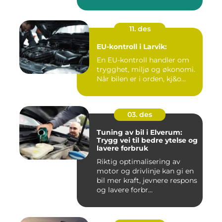
11. des
EU-kontroll i Larvik:
En EU-kontroll handler om
trygghet, miljø og økonomi.
Når bilen er i orden, kj&o...
03. des
Tuning av bil i Elverum:
Trygg vei til bedre ytelse og
lavere forbruk
Riktig optimalisering av
motor og drivlinje kan gi en
bil mer kraft, jevnere respons
og lavere forbr...