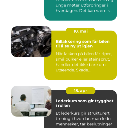
unge møter utfordringer i
hverdagen. Det kan være k...
10. mai
Billakkering som får bilen
til å se ny ut igjen
Når lakken på bilen får riper,
små bulker eller steinsprut,
handler det ikke bare om
utseende. Skade...
18. apr
Lederkurs som gir trygghet
i rollen
Et lederkurs gir strukturert
trening i hvordan man leder
mennesker, tar beslutninger