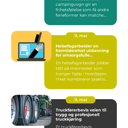
campingvogn gir en
frihetsfølelse som få andre
ferieformer kan matche.
Mange...
11. mai
Helsefagarbeider en
framtidsrettet utdanning
for omsorgsfulle
fagpersoner
En helsefagarbeider jobber
tett på mennesker som
trenger hjelp i hverdagen.
Yrket kombinerer praktis...
11. mai
Truckførerbevis veien til
trygg og profesjonell
truckkjøring
Et truckførerbevis