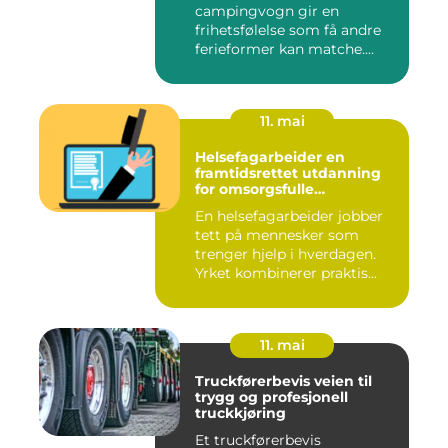
campingvogn gir en
frihetsfølelse som få andre
ferieformer kan matche.
Mange...
11. mai
Helsefagarbeider en
framtidsrettet utdanning
for omsorgsfulle
fagpersoner
En helsefagarbeider jobber
tett på mennesker som
trenger hjelp i hverdagen.
Yrket kombinerer praktis...
11. mai
Truckførerbevis veien til
trygg og profesjonell
truckkjøring
Et truckførerbevis