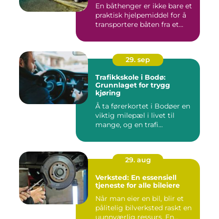
En båthenger er ikke bare et
praktisk hjelpemiddel for å
transportere båten fra et...
29. sep
Trafikkskole i Bodø:
Grunnlaget for trygg
kjøring
Å ta førerkortet i Bodøer en
viktig milepæl i livet til
mange, og en trafi...
29. aug
Verksted: En essensiell
tjeneste for alle bileiere
Når man eier en bil, blir et
pålitelig bilverksted raskt en
uunnværlig ressurs. En...