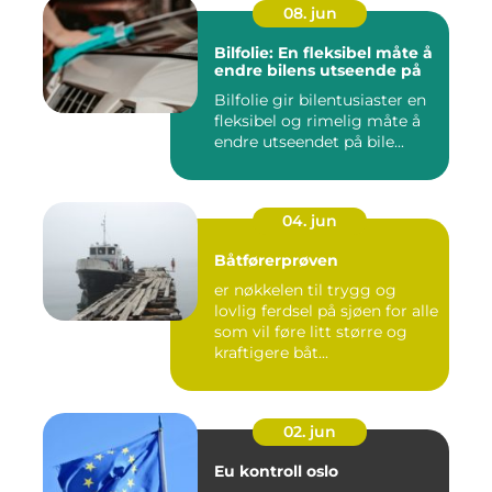
08. jun
Bilfolie: En fleksibel måte å
endre bilens utseende på
Bilfolie gir bilentusiaster en
fleksibel og rimelig måte å
endre utseendet på bile...
04. jun
Båtførerprøven
er nøkkelen til trygg og
lovlig ferdsel på sjøen for alle
som vil føre litt større og
kraftigere båt...
02. jun
Eu kontroll oslo