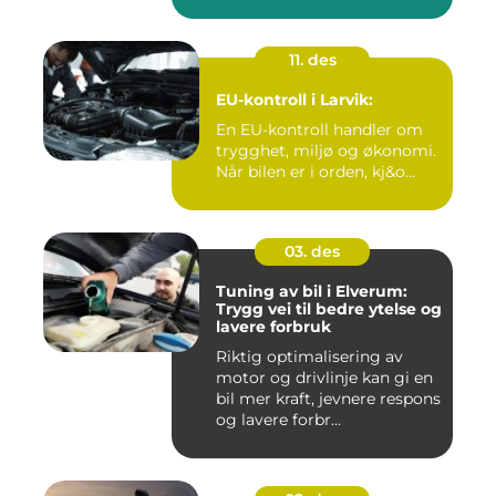
11. des
EU-kontroll i Larvik:
En EU-kontroll handler om
trygghet, miljø og økonomi.
Når bilen er i orden, kj&o...
03. des
Tuning av bil i Elverum:
Trygg vei til bedre ytelse og
lavere forbruk
Riktig optimalisering av
motor og drivlinje kan gi en
bil mer kraft, jevnere respons
og lavere forbr...