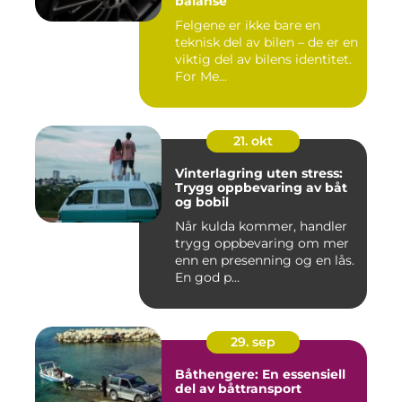
balanse
Felgene er ikke bare en
teknisk del av bilen – de er en
viktig del av bilens identitet.
For Me...
21. okt
Vinterlagring uten stress:
Trygg oppbevaring av båt
og bobil
Når kulda kommer, handler
trygg oppbevaring om mer
enn en presenning og en lås.
En god p...
29. sep
Båthengere: En essensiell
del av båttransport