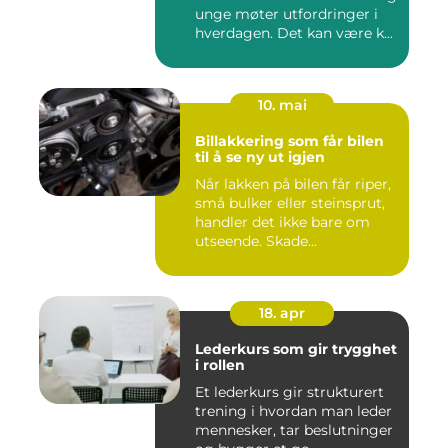
unge møter utfordringer i
hverdagen. Det kan være k...
10. mai
Billakkering som får bilen
til å se ny ut igjen
Når lakken på bilen får riper,
små bulker eller steinsprut,
handler det ikke bare om
utseende. Skade...
18. apr
Lederkurs som gir trygghet
i rollen
Et lederkurs gir strukturert
trening i hvordan man leder
mennesker, tar beslutninger