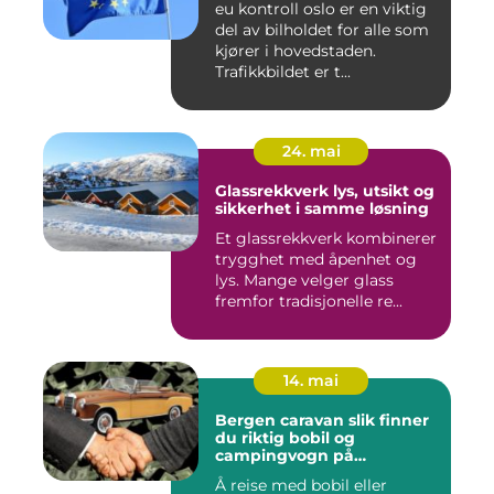
eu kontroll oslo er en viktig
del av bilholdet for alle som
kjører i hovedstaden.
Trafikkbildet er t...
24. mai
Glassrekkverk lys, utsikt og
sikkerhet i samme løsning
Et glassrekkverk kombinerer
trygghet med åpenhet og
lys. Mange velger glass
fremfor tradisjonelle re...
14. mai
Bergen caravan slik finner
du riktig bobil og
campingvogn på
vestlandet
Å reise med bobil eller