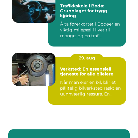
Trafikkskole i Bodø:
Grunnlaget for trygg
kjøring
Å ta førerkortet i Bodøer en
viktig milepæl i livet til
mange, og en trafi...
29. aug
Verksted: En essensiell
tjeneste for alle bileiere
Når man eier en bil, blir et
pålitelig bilverksted raskt en
uunnværlig ressurs. En...