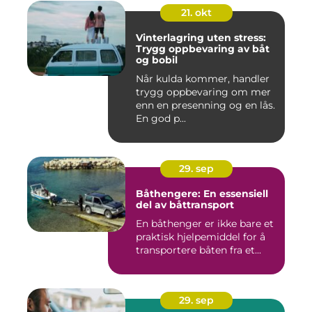
21. okt
Vinterlagring uten stress:
Trygg oppbevaring av båt
og bobil
Når kulda kommer, handler
trygg oppbevaring om mer
enn en presenning og en lås.
En god p...
29. sep
Båthengere: En essensiell
del av båttransport
En båthenger er ikke bare et
praktisk hjelpemiddel for å
transportere båten fra et...
29. sep