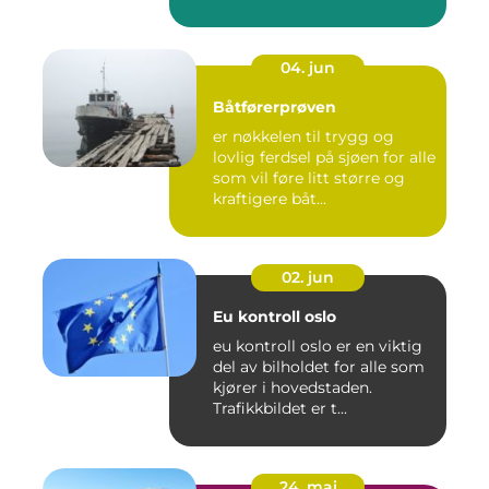
04. jun
Båtførerprøven
er nøkkelen til trygg og
lovlig ferdsel på sjøen for alle
som vil føre litt større og
kraftigere båt...
02. jun
Eu kontroll oslo
eu kontroll oslo er en viktig
del av bilholdet for alle som
kjører i hovedstaden.
Trafikkbildet er t...
24. mai