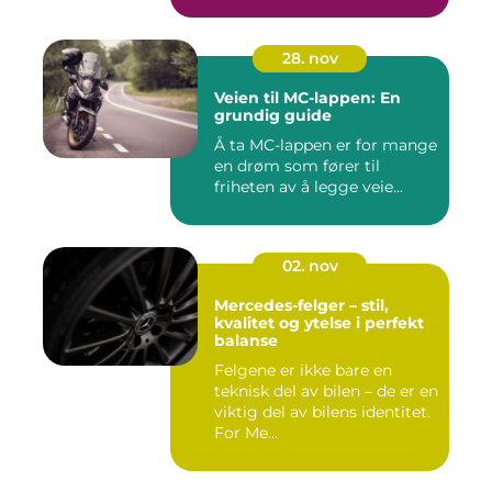
28. nov
Veien til MC-lappen: En
grundig guide
Å ta MC-lappen er for mange
en drøm som fører til
friheten av å legge veie...
02. nov
Mercedes-felger – stil,
kvalitet og ytelse i perfekt
balanse
Felgene er ikke bare en
teknisk del av bilen – de er en
viktig del av bilens identitet.
For Me...