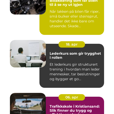
Billakkering som får bilen
til å se ny ut igjen
Når lakken på bilen får riper,
små bulker eller steinsprut,
handler det ikke bare om
utseende. Skade...
18. apr
Lederkurs som gir trygghet
i rollen
Et lederkurs gir strukturert
trening i hvordan man leder
mennesker, tar beslutninger
og bygger et go...
06. apr
Trafikkskole i Kristiansand:
Slik finner du trygg og