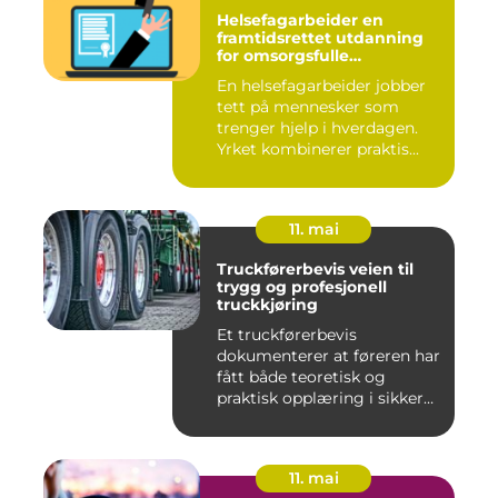
Helsefagarbeider en
framtidsrettet utdanning
for omsorgsfulle
fagpersoner
En helsefagarbeider jobber
tett på mennesker som
trenger hjelp i hverdagen.
Yrket kombinerer praktis...
11. mai
Truckførerbevis veien til
trygg og profesjonell
truckkjøring
Et truckførerbevis
dokumenterer at føreren har
fått både teoretisk og
praktisk opplæring i sikker
br...
11. mai