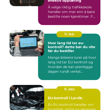
effektiv opplæring
Å velge riktig trafikkskole
handler om mer enn å bare
bestille noen kjøretimer. F...
11. feb
Hvor lang tid tar eu-
kontroll? dette bør du vite
før du bestiller
Mange bileiere lurer på hvor
lang tid tar EU kontroll og
hvordan de kan planlegge
dagen rundt verkst...
11. des
EU-kontroll i Larvik:
En EU-kontroll handler om
trygghet, miljø og økonomi.