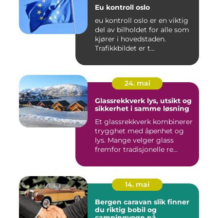
Eu kontroll oslo
eu kontroll oslo er en viktig
del av bilholdet for alle som
kjører i hovedstaden.
Trafikkbildet er t...
24. mai
Glassrekkverk lys, utsikt og
sikkerhet i samme løsning
Et glassrekkverk kombinerer
trygghet med åpenhet og
lys. Mange velger glass
fremfor tradisjonelle re...
14. mai
Bergen caravan slik finner
du riktig bobil og
campingvogn på