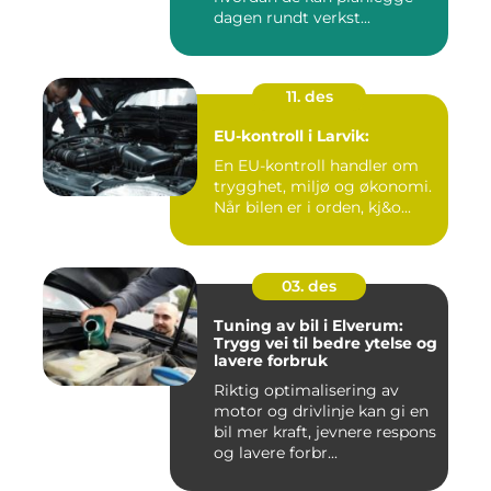
dagen rundt verkst...
11. des
EU-kontroll i Larvik:
En EU-kontroll handler om
trygghet, miljø og økonomi.
Når bilen er i orden, kj&o...
03. des
Tuning av bil i Elverum:
Trygg vei til bedre ytelse og
lavere forbruk
Riktig optimalisering av
motor og drivlinje kan gi en
bil mer kraft, jevnere respons
og lavere forbr...