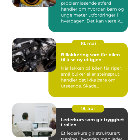
problemløsende atferd
handler om hvordan barn og
unge møter utfordringer i
hverdagen. Det kan være k...
10. mai
Billakkering som får bilen
til å se ny ut igjen
Når lakken på bilen får riper,
små bulker eller steinsprut,
handler det ikke bare om
utseende. Skade...
18. apr
Lederkurs som gir trygghet
i rollen
Et lederkurs gir strukturert
trening i hvordan man leder