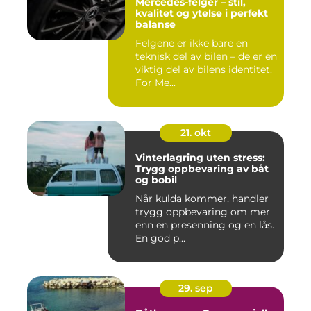
Mercedes-felger – stil,
kvalitet og ytelse i perfekt
balanse
Felgene er ikke bare en
teknisk del av bilen – de er en
viktig del av bilens identitet.
For Me...
21. okt
Vinterlagring uten stress:
Trygg oppbevaring av båt
og bobil
Når kulda kommer, handler
trygg oppbevaring om mer
enn en presenning og en lås.
En god p...
29. sep