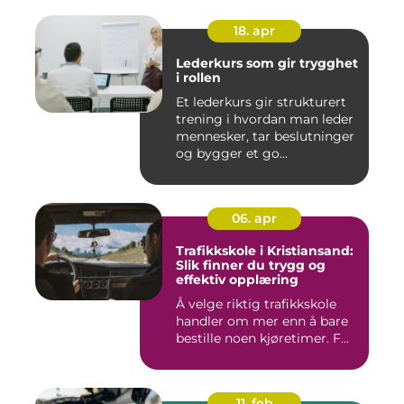
18. apr
Lederkurs som gir trygghet
i rollen
Et lederkurs gir strukturert
trening i hvordan man leder
mennesker, tar beslutninger
og bygger et go...
06. apr
Trafikkskole i Kristiansand:
Slik finner du trygg og
effektiv opplæring
Å velge riktig trafikkskole
handler om mer enn å bare
bestille noen kjøretimer. F...
11. feb