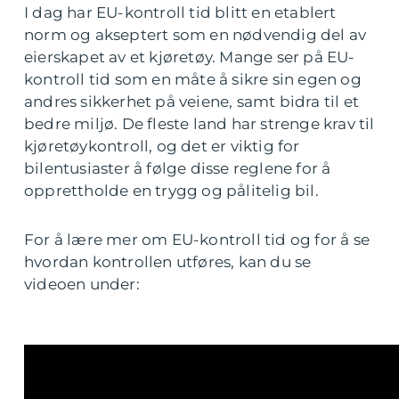
I dag har EU-kontroll tid blitt en etablert
norm og akseptert som en nødvendig del av
eierskapet av et kjøretøy. Mange ser på EU-
kontroll tid som en måte å sikre sin egen og
andres sikkerhet på veiene, samt bidra til et
bedre miljø. De fleste land har strenge krav til
kjøretøykontroll, og det er viktig for
bilentusiaster å følge disse reglene for å
opprettholde en trygg og pålitelig bil.
For å lære mer om EU-kontroll tid og for å se
hvordan kontrollen utføres, kan du se
videoen under: