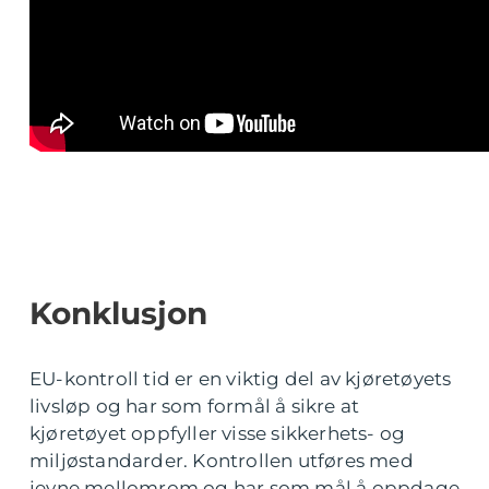
Konklusjon
EU-kontroll tid er en viktig del av kjøretøyets
livsløp og har som formål å sikre at
kjøretøyet oppfyller visse sikkerhets- og
miljøstandarder. Kontrollen utføres med
jevne mellomrom og har som mål å oppdage