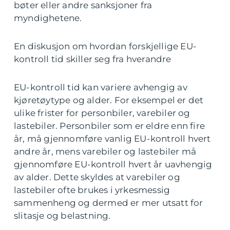
bøter eller andre sanksjoner fra
myndighetene.
En diskusjon om hvordan forskjellige EU-
kontroll tid skiller seg fra hverandre
EU-kontroll tid kan variere avhengig av
kjøretøytype og alder. For eksempel er det
ulike frister for personbiler, varebiler og
lastebiler. Personbiler som er eldre enn fire
år, må gjennomføre vanlig EU-kontroll hvert
andre år, mens varebiler og lastebiler må
gjennomføre EU-kontroll hvert år uavhengig
av alder. Dette skyldes at varebiler og
lastebiler ofte brukes i yrkesmessig
sammenheng og dermed er mer utsatt for
slitasje og belastning.