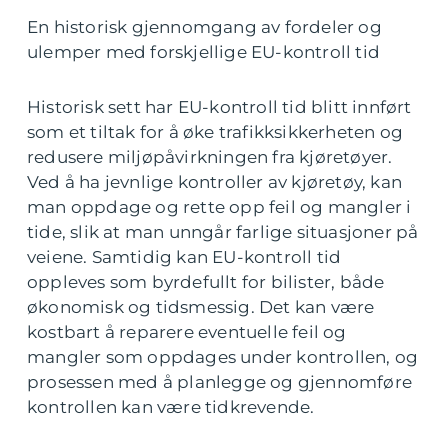
En historisk gjennomgang av fordeler og
ulemper med forskjellige EU-kontroll tid
Historisk sett har EU-kontroll tid blitt innført
som et tiltak for å øke trafikksikkerheten og
redusere miljøpåvirkningen fra kjøretøyer.
Ved å ha jevnlige kontroller av kjøretøy, kan
man oppdage og rette opp feil og mangler i
tide, slik at man unngår farlige situasjoner på
veiene. Samtidig kan EU-kontroll tid
oppleves som byrdefullt for bilister, både
økonomisk og tidsmessig. Det kan være
kostbart å reparere eventuelle feil og
mangler som oppdages under kontrollen, og
prosessen med å planlegge og gjennomføre
kontrollen kan være tidkrevende.