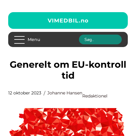
VIMEDBIL.
no
Menu
Generelt om EU-kontroll
tid
12 oktober 2023
Johanne Hansen
Redaktionel