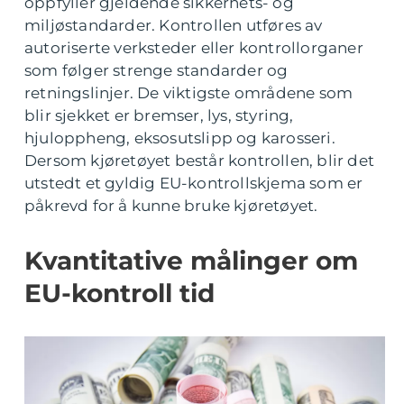
oppfyller gjeldende sikkerhets- og
miljøstandarder. Kontrollen utføres av
autoriserte verksteder eller kontrollorganer
som følger strenge standarder og
retningslinjer. De viktigste områdene som
blir sjekket er bremser, lys, styring,
hjuloppheng, eksosutslipp og karosseri.
Dersom kjøretøyet består kontrollen, blir det
utstedt et gyldig EU-kontrollskjema som er
påkrevd for å kunne bruke kjøretøyet.
Kvantitative målinger om
EU-kontroll tid