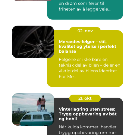
en drøm som fører til
friheten av å legge veie...
02. nov
Mercedes-felger – stil,
kvalitet og ytelse i perfekt
balanse
Felgene er ikke bare en
teknisk del av bilen – de er en
viktig del av bilens identitet.
For Me...
21. okt
Vinterlagring uten stress:
Trygg oppbevaring av båt
og bobil
Når kulda kommer, handler
trygg oppbevaring om mer