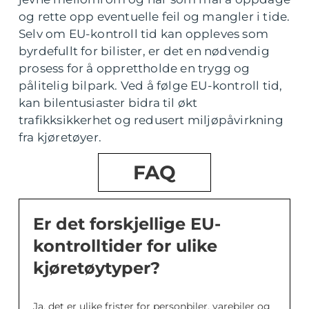
og rette opp eventuelle feil og mangler i tide.
Selv om EU-kontroll tid kan oppleves som
byrdefullt for bilister, er det en nødvendig
prosess for å opprettholde en trygg og
pålitelig bilpark. Ved å følge EU-kontroll tid,
kan bilentusiaster bidra til økt
trafikksikkerhet og redusert miljøpåvirkning
fra kjøretøyer.
FAQ
Er det forskjellige EU-
kontrolltider for ulike
kjøretøytyper?
Ja, det er ulike frister for personbiler, varebiler og