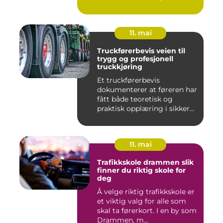
11. mai
Truckførerbevis veien til
trygg og profesjonell
truckkjøring
Et truckførerbevis
dokumenterer at føreren har
fått både teoretisk og
praktisk opplæring i sikker
br...
11. mai
Trafikkskole drammen slik
finner du riktig skole for
deg
Å velge riktig trafikkskole er
et viktig valg for alle som
skal ta førerkort. I en by som
Drammen, m...