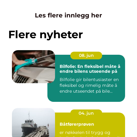
Les flere innlegg her
Flere nyheter
08. jun
Bilfolie: En fleksibel måte å
endre bilens utseende på
Bilfolie gir bilentusiaster en
fleksibel og rimelig måte å
endre utseendet på bile...
04. jun
Båtførerprøven
er nøkkelen til trygg og