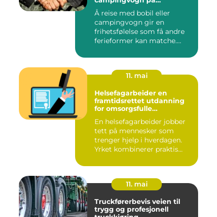
campingvogn på
vestlandet
Å reise med bobil eller
campingvogn gir en
frihetsfølelse som få andre
ferieformer kan matche.
Mange...
11. mai
Helsefagarbeider en
framtidsrettet utdanning
for omsorgsfulle
fagpersoner
En helsefagarbeider jobber
tett på mennesker som
trenger hjelp i hverdagen.
Yrket kombinerer praktis...
11. mai
Truckførerbevis veien til
trygg og profesjonell