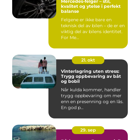
Mercedes-felger – stil,
kvalitet og ytelse i perfekt
balanse
Felgene er ikke bare en
teknisk del av bilen – de er en
viktig del av bilens identitet.
For Me...
21. okt
Vinterlagring uten stress:
Trygg oppbevaring av båt
og bobil
Når kulda kommer, handler
trygg oppbevaring om mer
enn en presenning og en lås.
En god p...
29. sep