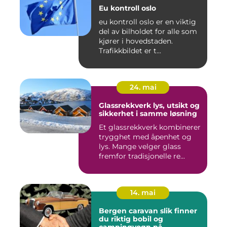
Eu kontroll oslo
eu kontroll oslo er en viktig
del av bilholdet for alle som
kjører i hovedstaden.
Trafikkbildet er t...
24. mai
Glassrekkverk lys, utsikt og
sikkerhet i samme løsning
Et glassrekkverk kombinerer
trygghet med åpenhet og
lys. Mange velger glass
fremfor tradisjonelle re...
14. mai
Bergen caravan slik finner
du riktig bobil og