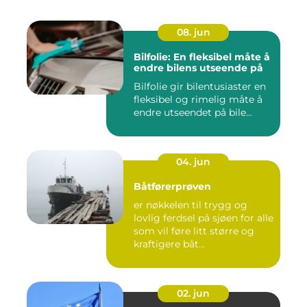
08. jun
Bilfolie: En fleksibel måte å
endre bilens utseende på
Bilfolie gir bilentusiaster en
fleksibel og rimelig måte å
endre utseendet på bile...
04. jun
Båtførerprøven
er nøkkelen til trygg og
lovlig ferdsel på sjøen for alle
som vil føre litt større og
kraftigere båt...
02. jun