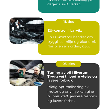
dagen rundt verkst...
11. des
EU-kontroll i Larvik:
En EU-kontroll handler om
trygghet, miljø og økonomi.
Når bilen er i orden, kj&o...
03. des
Tuning av bil i Elverum:
Trygg vei til bedre ytelse og
lavere forbruk
Riktig optimalisering av
motor og drivlinje kan gi en
bil mer kraft, jevnere respons
og lavere forbr...