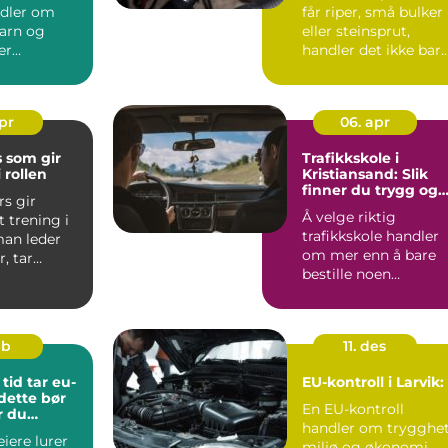
ndler om
får riper, små bulker
arn og
eller steinsprut,
er
handler det ikke bar
er i
om utseende. Skade..
. Det kan
apr
06. apr
 som gir
Trafikkskole i
 rollen
Kristiansand: Slik
finner du trygg og
rs gir
effektiv opplæring
Å velge riktig
t trening i
trafikkskole handler
an leder
om mer enn å bare
, tar
bestille noen
ger og
kjøretimer. F...
go...
eb
11. des
tid tar eu-
EU-kontroll i Larvik:
 dette bør
En EU-kontroll
r du
handler om trygghet
iere lurer
miljø og økonomi.