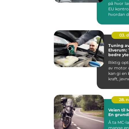
på hvor la
EU kontro
hvordan d
planlegge
rundt verks
03. 
Tuning av 
Elverum: T
bedre yte
lavere fo
Riktig opt
av motor o
kan gi en 
kraft, jev
og lavere f
28. 
Veien til
En grund
Å ta MC-la
mange en