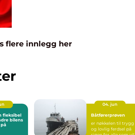
s flere innlegg her
ter
jun
04. jun
n fleksibel
Båtførerprøven
dre bilens
er nøkkelen til trygg
 på
og lovlig ferdsel på
r
sjøen for alle som vil