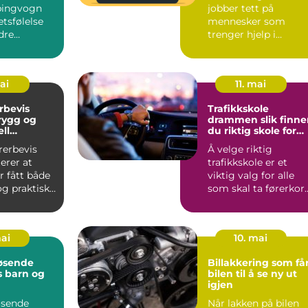
pingvogn
jobber tett på
etsfølelse
mennesker som
dre
trenger hjelp i
er kan
hverdagen. Yrket
ange...
kombinerer praktis...
mai
11. mai
rbevis
Trafikkskole
trygg og
drammen slik finner
ll
du riktig skole for
ing
deg
rerbevis
Å velge riktig
rer at
trafikkskole er et
r fått både
viktig valg for alle
og praktisk
som skal ta førerkort
 sikker br...
I en by som
Drammen, m...
mai
10. mai
øsende
Billakkering som få
s barn og
bilen til å se ny ut
igjen
øsende
Når lakken på bilen