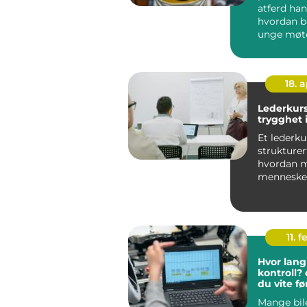
atferd ha
hvordan b
unge møt
utfordring
hverdagen
være k...
18. 
Lederkurs
trygghet i
Et lederku
strukturer
hvordan m
mennesker
beslutnin
bygger et 
11. f
Hvor lang 
kontroll?
du vite fø
bestiller
Mange bile