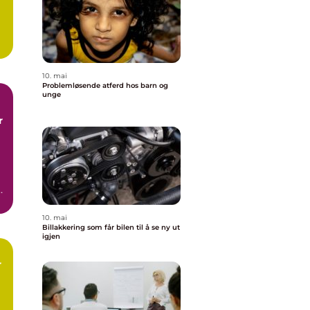
10. mai
Problemløsende atferd hos barn og
unge
.
10. mai
Billakkering som får bilen til å se ny ut
igjen
r