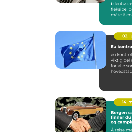
bilentusia
fleksibel 
måte å en
utseendet p
02. 
Eu kontrol
eu kontrol
viktig del
for alle so
hovedstad
Trafikkbilde
14. 
Bergen cara
finner du 
og campi
vestlande
Å reise me