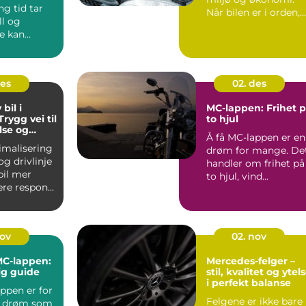
ng tid tar
Når bilen er i orden,
ll og
kj&o...
e kan
 dagen
t...
des
02. des
bil i
MC-lappen: Frihet 
rygg vei til
to hjul
lse og
Å få MC-lappen er en
rbruk
imalisering
drøm for mange. De
g drivlinje
handler om frihet på
bil mer
to hjul, vind...
nere respons
orbr...
nov
02. nov
 MC-lappen:
Mercedes-felger –
ig guide
stil, kvalitet og ytel
i perfekt balanse
ppen er for
Felgene er ikke bare
 drøm som