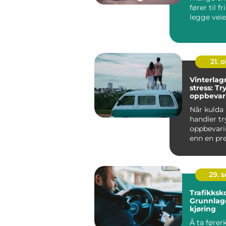
fører til f
legge veie.
21. o
Vinterlag
stress: Tr
oppbevar
og bobil
Når kulda
handler t
oppbevar
enn en pr
en lås. En 
29. 
Trafikksko
Grunnlage
kjøring
Å ta førerk