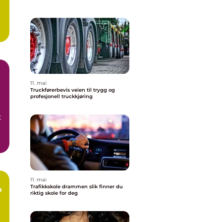
11. mai
Truckførerbevis veien til trygg og
profesjonell truckkjøring
t
11. mai
Trafikkskole drammen slik finner du
riktig skole for deg