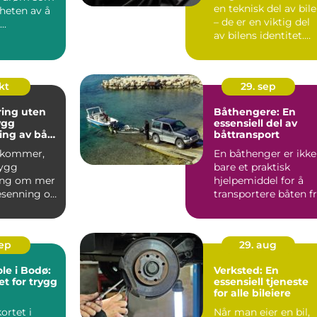
en teknisk del av bil
riheten av å
– de er en viktig del
..
av bilens identitet.
For Me...
kt
29. sep
ring uten
Båthengere: En
ygg
essensiell del av
ing av båt
båttransport
 kommer,
En båthenger er ikke
rygg
bare et praktisk
ing om mer
hjelpemiddel for å
esenning og
transportere båten f
god p...
et...
sep
29. aug
le i Bodø:
Verksted: En
t for trygg
essensiell tjeneste
for alle bileiere
ortet i
Når man eier en bil,