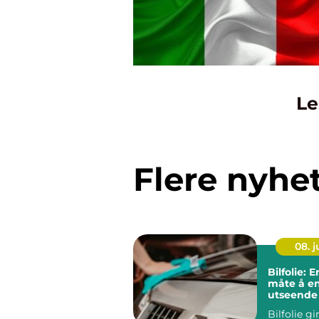
Le
Flere nyhe
08. 
Bilfolie: E
måte å en
utseende
Bilfolie gi