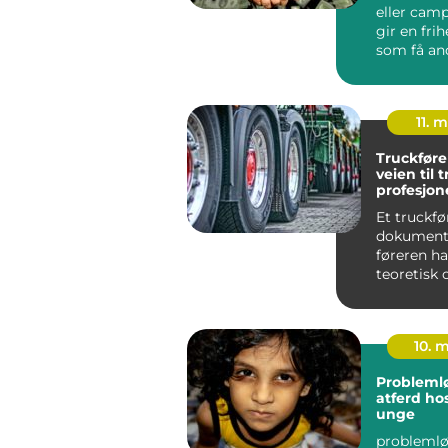
eller cam
gir en frih
som få an
ferieform
matche. M
11. 
Truckføre
veien til 
profesjone
truckkjør
Et truckfø
dokumente
føreren ha
teoretisk 
opplæring i
10. 
Probleml
atferd ho
unge
probleml