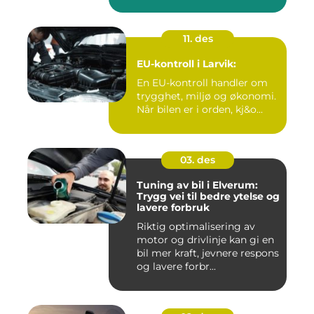
11. des
EU-kontroll i Larvik:
En EU-kontroll handler om
trygghet, miljø og økonomi.
Når bilen er i orden, kj&o...
03. des
Tuning av bil i Elverum:
Trygg vei til bedre ytelse og
lavere forbruk
Riktig optimalisering av
motor og drivlinje kan gi en
bil mer kraft, jevnere respons
og lavere forbr...