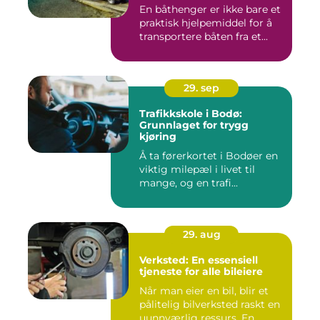
En båthenger er ikke bare et
praktisk hjelpemiddel for å
transportere båten fra et...
29. sep
Trafikkskole i Bodø:
Grunnlaget for trygg
kjøring
Å ta førerkortet i Bodøer en
viktig milepæl i livet til
mange, og en trafi...
29. aug
Verksted: En essensiell
tjeneste for alle bileiere
Når man eier en bil, blir et
pålitelig bilverksted raskt en
uunnværlig ressurs. En...