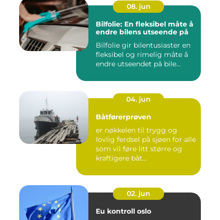
08. jun
Bilfolie: En fleksibel måte å
endre bilens utseende på
Bilfolie gir bilentusiaster en
fleksibel og rimelig måte å
endre utseendet på bile...
04. jun
Båtførerprøven
er nøkkelen til trygg og
lovlig ferdsel på sjøen for alle
som vil føre litt større og
kraftigere båt...
02. jun
Eu kontroll oslo