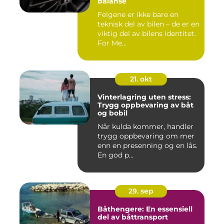
balanse
Felgene er ikke bare en
teknisk del av bilen – de er en
viktig del av bilens identitet.
For Me...
21. okt
Vinterlagring uten stress:
Trygg oppbevaring av båt
og bobil
Når kulda kommer, handler
trygg oppbevaring om mer
enn en presenning og en lås.
En god p...
29. sep
Båthengere: En essensiell
del av båttransport