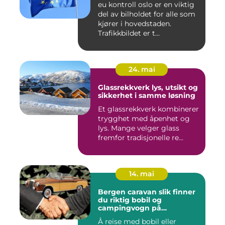
eu kontroll oslo er en viktig
del av bilholdet for alle som
kjører i hovedstaden.
Trafikkbildet er t...
24. mai
Glassrekkverk lys, utsikt og
sikkerhet i samme løsning
Et glassrekkverk kombinerer
trygghet med åpenhet og
lys. Mange velger glass
fremfor tradisjonelle re...
14. mai
Bergen caravan slik finner
du riktig bobil og
campingvogn på
vestlandet
Å reise med bobil eller