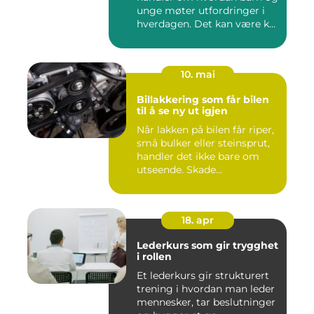
unge møter utfordringer i
hverdagen. Det kan være k...
10. mai
Billakkering som får bilen
til å se ny ut igjen
Når lakken på bilen får riper,
små bulker eller steinsprut,
handler det ikke bare om
utseende. Skade...
18. apr
Lederkurs som gir trygghet
i rollen
Et lederkurs gir strukturert
trening i hvordan man leder
mennesker, tar beslutninger