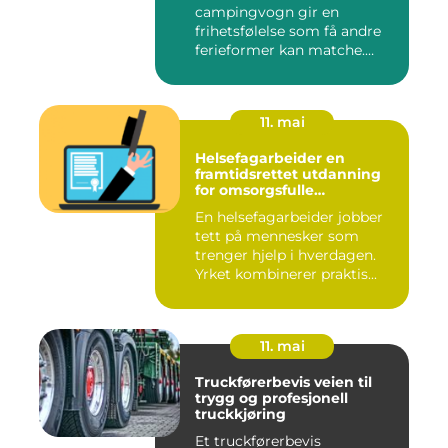
campingvogn gir en
frihetsfølelse som få andre
ferieformer kan matche.
Mange...
11. mai
Helsefagarbeider en
framtidsrettet utdanning
for omsorgsfulle
fagpersoner
En helsefagarbeider jobber
tett på mennesker som
trenger hjelp i hverdagen.
Yrket kombinerer praktis...
11. mai
Truckførerbevis veien til
trygg og profesjonell
truckkjøring
Et truckførerbevis