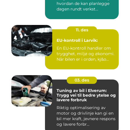
hvordan de kan planlegge
dagen rundt verkst...
11. des
EU-kontroll i Larvik:
En EU-kontroll handler om
trygghet, miljø og økonomi.
Når bilen er i orden, kj&o...
03. des
Tuning av bil i Elverum:
Trygg vei til bedre ytelse og
lavere forbruk
Riktig optimalisering av
motor og drivlinje kan gi en
bil mer kraft, jevnere respons
og lavere forbr...