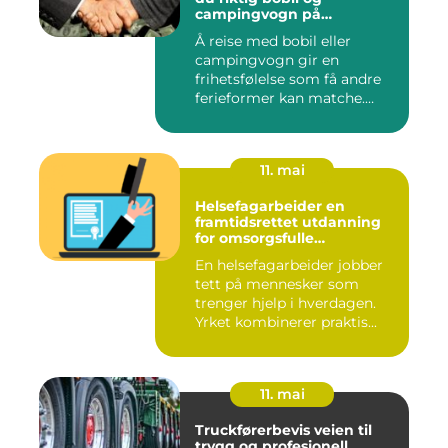
campingvogn på
vestlandet
Å reise med bobil eller
campingvogn gir en
frihetsfølelse som få andre
ferieformer kan matche.
Mange...
11. mai
Helsefagarbeider en
framtidsrettet utdanning
for omsorgsfulle
fagpersoner
En helsefagarbeider jobber
tett på mennesker som
trenger hjelp i hverdagen.
Yrket kombinerer praktis...
11. mai
Truckførerbevis veien til
trygg og profesjonell