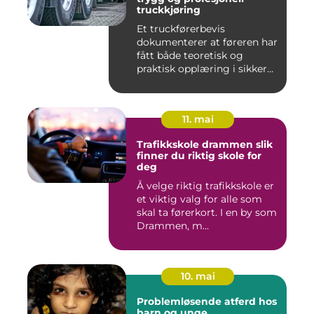
truckkjøring
Et truckførerbevis
dokumenterer at føreren har
fått både teoretisk og
praktisk opplæring i sikker
br...
11. mai
Trafikkskole drammen slik
finner du riktig skole for
deg
Å velge riktig trafikkskole er
et viktig valg for alle som
skal ta førerkort. I en by som
Drammen, m...
10. mai
Problemløsende atferd hos
barn og unge