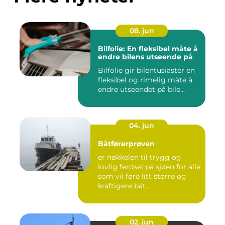
08. jun
Bilfolie: En fleksibel måte å
endre bilens utseende på
Bilfolie gir bilentusiaster en
fleksibel og rimelig måte å
endre utseendet på bile...
04. jun
Båtførerprøven
er nøkkelen til trygg og
lovlig ferdsel på sjøen for alle
som vil føre litt større og
kraftigere båt...
02. jun