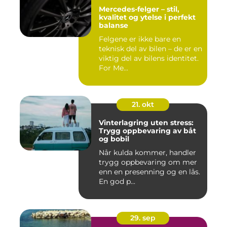
Mercedes-felger – stil,
kvalitet og ytelse i perfekt
balanse
Felgene er ikke bare en
teknisk del av bilen – de er en
viktig del av bilens identitet.
For Me...
21. okt
Vinterlagring uten stress:
Trygg oppbevaring av båt
og bobil
Når kulda kommer, handler
trygg oppbevaring om mer
enn en presenning og en lås.
En god p...
29. sep