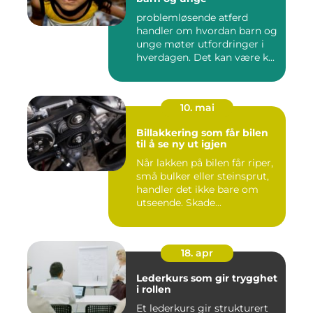
problemløsende atferd
handler om hvordan barn og
unge møter utfordringer i
hverdagen. Det kan være k...
10. mai
Billakkering som får bilen
til å se ny ut igjen
Når lakken på bilen får riper,
små bulker eller steinsprut,
handler det ikke bare om
utseende. Skade...
18. apr
Lederkurs som gir trygghet
i rollen
Et lederkurs gir strukturert