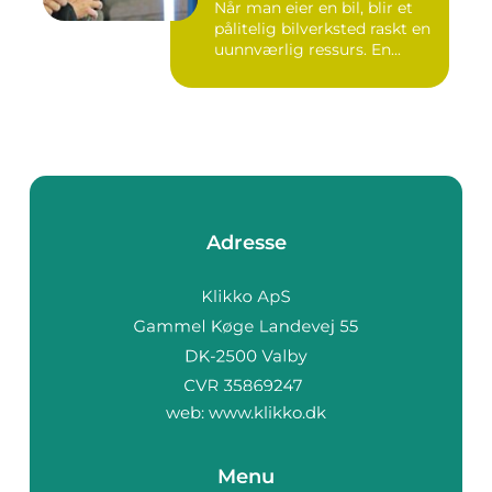
Når man eier en bil, blir et
pålitelig bilverksted raskt en
uunnværlig ressurs. En...
Adresse
web:
www.klikko.dk
Menu