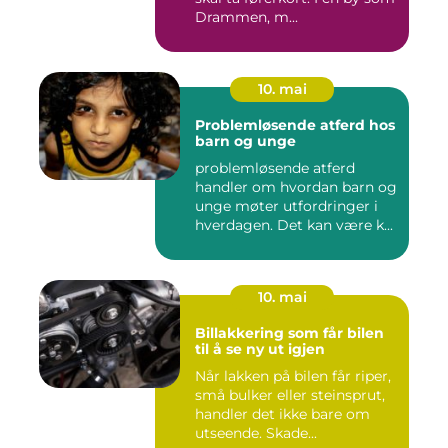
Drammen, m...
10. mai
Problemløsende atferd hos
barn og unge
problemløsende atferd
handler om hvordan barn og
unge møter utfordringer i
hverdagen. Det kan være k...
10. mai
Billakkering som får bilen
til å se ny ut igjen
Når lakken på bilen får riper,
små bulker eller steinsprut,
handler det ikke bare om
utseende. Skade...