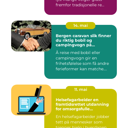
fremfor tradisjonelle re...
14. mai
Bergen caravan slik finner
du riktig bobil og
campingvogn på
vestlandet
Å reise med bobil eller
campingvogn gir en
frihetsfølelse som få andre
ferieformer kan matche.
Mange...
11. mai
Helsefagarbeider en
framtidsrettet utdanning
for omsorgsfulle
fagpersoner
En helsefagarbeider jobber
tett på mennesker som
trenger hjelp i hverdagen.