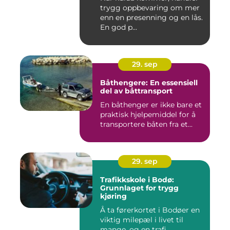
trygg oppbevaring om mer
enn en presenning og en lås.
En god p...
29. sep
Båthengere: En essensiell
del av båttransport
En båthenger er ikke bare et
praktisk hjelpemiddel for å
transportere båten fra et...
29. sep
Trafikkskole i Bodø:
Grunnlaget for trygg
kjøring
Å ta førerkortet i Bodøer en
viktig milepæl i livet til
mange, og en trafi...