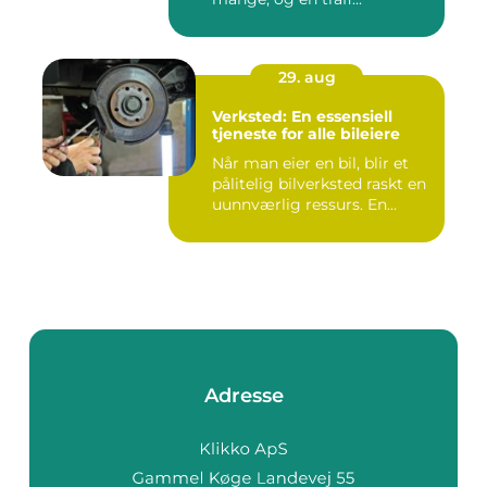
29. aug
Verksted: En essensiell
tjeneste for alle bileiere
Når man eier en bil, blir et
pålitelig bilverksted raskt en
uunnværlig ressurs. En...
Adresse