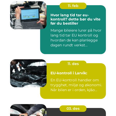
11. feb
Hvor lang tid tar eu-
kontroll? dette bør du vite
før du bestiller
Mange bileiere lurer på hvor
lang tid tar EU kontroll og
hvordan de kan planlegge
dagen rundt verkst...
11. des
EU-kontroll i Larvik:
En EU-kontroll handler om
trygghet, miljø og økonomi.
Når bilen er i orden, kj&o...
03. des