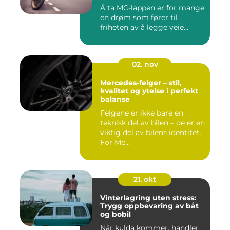
Å ta MC-lappen er for mange
en drøm som fører til
friheten av å legge veie...
02. nov
Mercedes-felger – stil,
kvalitet og ytelse i perfekt
balanse
Felgene er ikke bare en
teknisk del av bilen – de er en
viktig del av bilens identitet.
For Me...
21. okt
Vinterlagring uten stress:
Trygg oppbevaring av båt
og bobil
Når kulda kommer, handler