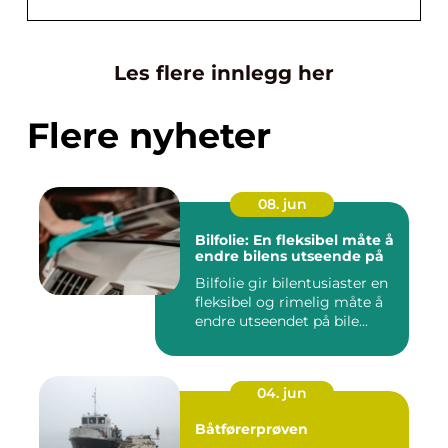
Les flere innlegg her
Flere nyheter
08. jun
Bilfolie: En fleksibel måte å
endre bilens utseende på
Bilfolie gir bilentusiaster en
fleksibel og rimelig måte å
endre utseendet på bile...
04. jun
Båtførerprøven