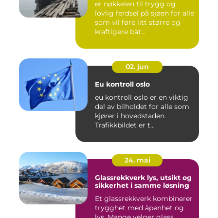
er nøkkelen til trygg og
lovlig ferdsel på sjøen for alle
som vil føre litt større og
kraftigere båt...
02. jun
Eu kontroll oslo
eu kontroll oslo er en viktig
del av bilholdet for alle som
kjører i hovedstaden.
Trafikkbildet er t...
24. mai
Glassrekkverk lys, utsikt og
sikkerhet i samme løsning
Et glassrekkverk kombinerer
trygghet med åpenhet og
lys. Mange velger glass