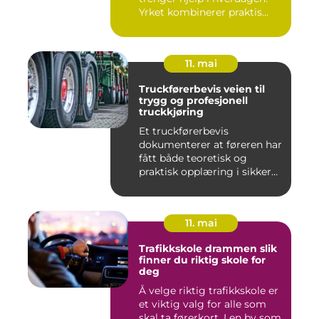
Yrket kombinerer praktis...
11. mai
Truckførerbevis veien til
trygg og profesjonell
truckkjøring
Et truckførerbevis
dokumenterer at føreren har
fått både teoretisk og
praktisk opplæring i sikker
br...
11. mai
Trafikkskole drammen slik
finner du riktig skole for
deg
Å velge riktig trafikkskole er
et viktig valg for alle som
skal ta førerkort. I en by som