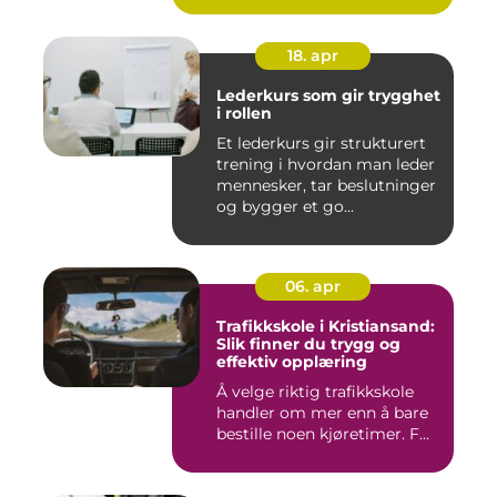
18. apr
Lederkurs som gir trygghet
i rollen
Et lederkurs gir strukturert
trening i hvordan man leder
mennesker, tar beslutninger
og bygger et go...
06. apr
Trafikkskole i Kristiansand:
Slik finner du trygg og
effektiv opplæring
Å velge riktig trafikkskole
handler om mer enn å bare
bestille noen kjøretimer. F...