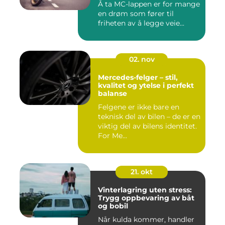
Å ta MC-lappen er for mange
en drøm som fører til
friheten av å legge veie...
02. nov
Mercedes-felger – stil,
kvalitet og ytelse i perfekt
balanse
Felgene er ikke bare en
teknisk del av bilen – de er en
viktig del av bilens identitet.
For Me...
21. okt
Vinterlagring uten stress:
Trygg oppbevaring av båt
og bobil
Når kulda kommer, handler