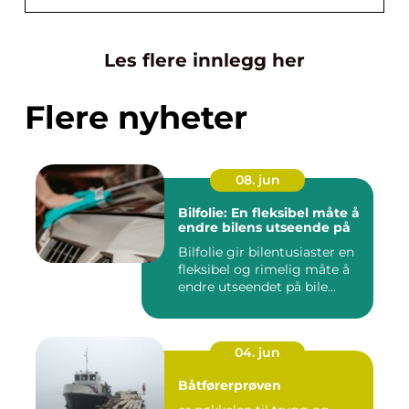
Les flere innlegg her
Flere nyheter
08. jun
Bilfolie: En fleksibel måte å
endre bilens utseende på
Bilfolie gir bilentusiaster en
fleksibel og rimelig måte å
endre utseendet på bile...
04. jun
Båtførerprøven