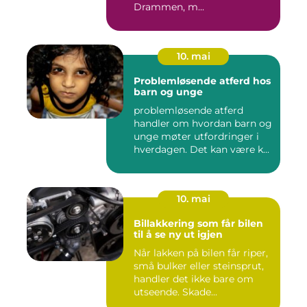
Drammen, m...
10. mai
Problemløsende atferd hos
barn og unge
problemløsende atferd
handler om hvordan barn og
unge møter utfordringer i
hverdagen. Det kan være k...
10. mai
Billakkering som får bilen
til å se ny ut igjen
Når lakken på bilen får riper,
små bulker eller steinsprut,
handler det ikke bare om
utseende. Skade...