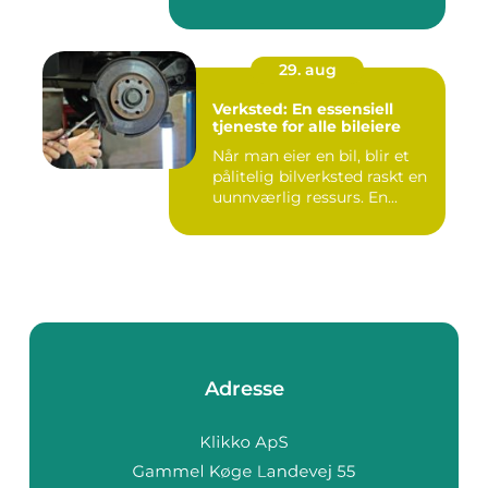
29. aug
Verksted: En essensiell
tjeneste for alle bileiere
Når man eier en bil, blir et
pålitelig bilverksted raskt en
uunnværlig ressurs. En...
Adresse