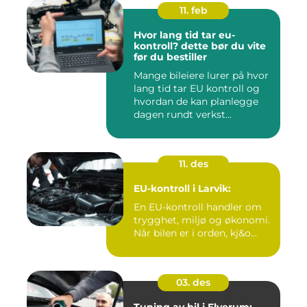
11. feb
Hvor lang tid tar eu-
kontroll? dette bør du vite
før du bestiller
Mange bileiere lurer på hvor
lang tid tar EU kontroll og
hvordan de kan planlegge
dagen rundt verkst...
11. des
EU-kontroll i Larvik:
En EU-kontroll handler om
trygghet, miljø og økonomi.
Når bilen er i orden, kj&o...
03. des
Tuning av bil i Elverum: