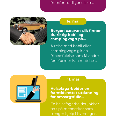
fremfor tradisjonelle re...
14. mai
Bergen caravan slik finner
du riktig bobil og
campingvogn på
vestlandet
Å reise med bobil eller
campingvogn gir en
frihetsfølelse som få andre
ferieformer kan matche.
Mange...
11. mai
Helsefagarbeider en
framtidsrettet utdanning
for omsorgsfulle
fagpersoner
En helsefagarbeider jobber
tett på mennesker som
trenger hjelp i hverdagen.