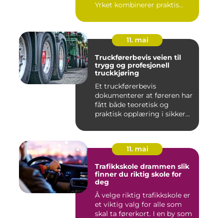
Yrket kombinerer praktis...
11. mai
Truckførerbevis veien til
trygg og profesjonell
truckkjøring
Et truckførerbevis
dokumenterer at føreren har
fått både teoretisk og
praktisk opplæring i sikker
br...
11. mai
Trafikkskole drammen slik
finner du riktig skole for
deg
Å velge riktig trafikkskole er
et viktig valg for alle som
skal ta førerkort. I en by som