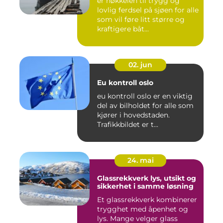
er nøkkelen til trygg og
lovlig ferdsel på sjøen for alle
som vil føre litt større og
kraftigere båt...
02. jun
Eu kontroll oslo
eu kontroll oslo er en viktig
del av bilholdet for alle som
kjører i hovedstaden.
Trafikkbildet er t...
24. mai
Glassrekkverk lys, utsikt og
sikkerhet i samme løsning
Et glassrekkverk kombinerer
trygghet med åpenhet og
lys. Mange velger glass