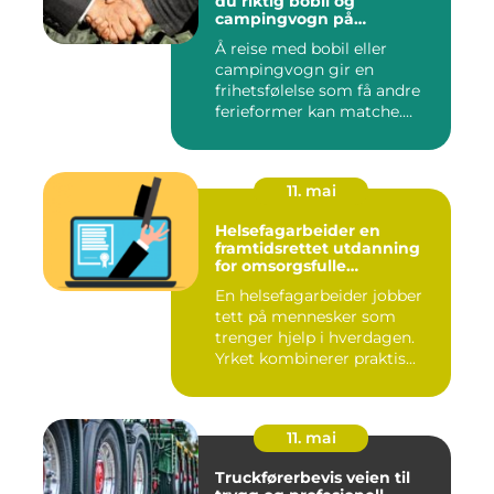
du riktig bobil og
campingvogn på
vestlandet
Å reise med bobil eller
campingvogn gir en
frihetsfølelse som få andre
ferieformer kan matche.
Mange...
11. mai
Helsefagarbeider en
framtidsrettet utdanning
for omsorgsfulle
fagpersoner
En helsefagarbeider jobber
tett på mennesker som
trenger hjelp i hverdagen.
Yrket kombinerer praktis...
11. mai
Truckførerbevis veien til