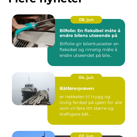
08. jun
Bilfolie: En fleksibel måte å
endre bilens utseende på
Bilfolie gir bilentusiaster en
fleksibel og rimelig måte å
endre utseendet på bile...
04. jun
Båtførerprøven
er nøkkelen til trygg og
lovlig ferdsel på sjøen for alle
som vil føre litt større og
kraftigere båt...
02. jun