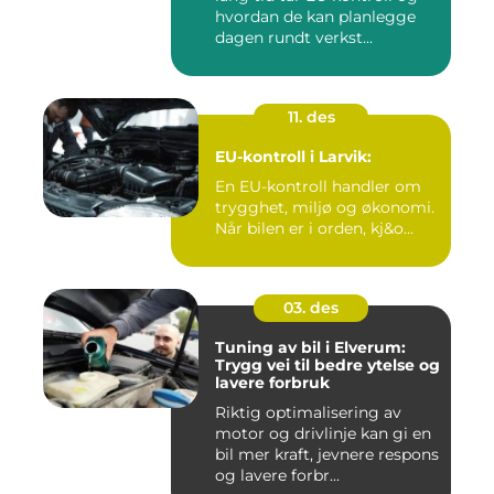
hvordan de kan planlegge
dagen rundt verkst...
11. des
EU-kontroll i Larvik:
En EU-kontroll handler om
trygghet, miljø og økonomi.
Når bilen er i orden, kj&o...
03. des
Tuning av bil i Elverum:
Trygg vei til bedre ytelse og
lavere forbruk
Riktig optimalisering av
motor og drivlinje kan gi en
bil mer kraft, jevnere respons
og lavere forbr...