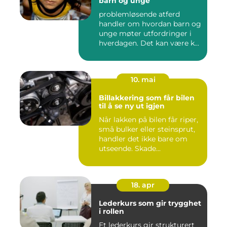
barn og unge
problemløsende atferd
handler om hvordan barn og
unge møter utfordringer i
hverdagen. Det kan være k...
10. mai
Billakkering som får bilen
til å se ny ut igjen
Når lakken på bilen får riper,
små bulker eller steinsprut,
handler det ikke bare om
utseende. Skade...
18. apr
Lederkurs som gir trygghet
i rollen
Et lederkurs gir strukturert