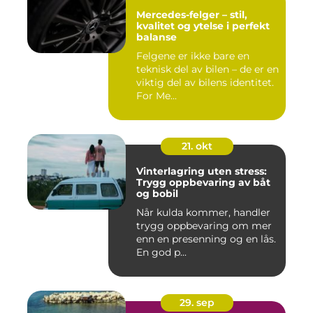
Mercedes-felger – stil,
kvalitet og ytelse i perfekt
balanse
Felgene er ikke bare en
teknisk del av bilen – de er en
viktig del av bilens identitet.
For Me...
21. okt
Vinterlagring uten stress:
Trygg oppbevaring av båt
og bobil
Når kulda kommer, handler
trygg oppbevaring om mer
enn en presenning og en lås.
En god p...
29. sep