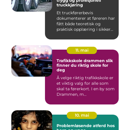
trygg og profesjonell
truckkjøring
Et truckførerbevis
dokumenterer at føreren har
fått både teoretisk og
praktisk opplæring i sikker
br...
11. mai
Trafikkskole drammen slik
finner du riktig skole for
deg
Å velge riktig trafikkskole er
et viktig valg for alle som
skal ta førerkort. I en by som
Drammen, m...
10. mai
Problemløsende atferd hos