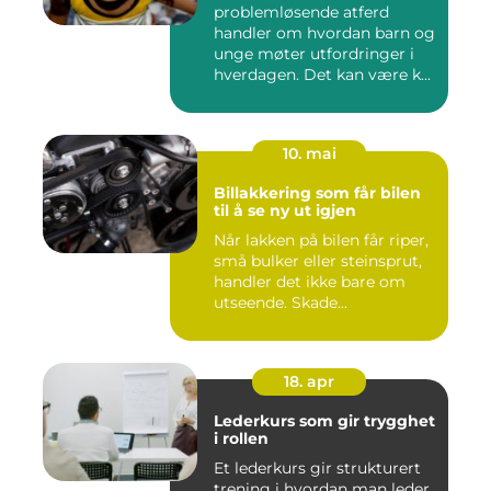
problemløsende atferd
handler om hvordan barn og
unge møter utfordringer i
hverdagen. Det kan være k...
10. mai
Billakkering som får bilen
til å se ny ut igjen
Når lakken på bilen får riper,
små bulker eller steinsprut,
handler det ikke bare om
utseende. Skade...
18. apr
Lederkurs som gir trygghet
i rollen
Et lederkurs gir strukturert
trening i hvordan man leder