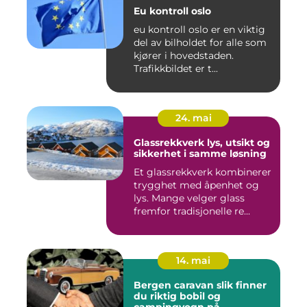
Eu kontroll oslo
eu kontroll oslo er en viktig
del av bilholdet for alle som
kjører i hovedstaden.
Trafikkbildet er t...
24. mai
Glassrekkverk lys, utsikt og
sikkerhet i samme løsning
Et glassrekkverk kombinerer
trygghet med åpenhet og
lys. Mange velger glass
fremfor tradisjonelle re...
14. mai
Bergen caravan slik finner
du riktig bobil og