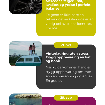
Mercedes-felger – stil,
kvalitet og ytelse i perfekt
balanse
Felgene er ikke bare en
teknisk del av bilen – de er en
viktig del av bilens identitet.
For Me...
21. okt
Vinterlagring uten stress:
Trygg oppbevaring av båt
og bobil
Når kulda kommer, handler
trygg oppbevaring om mer
enn en presenning og en lås.
En god p...
29. sep