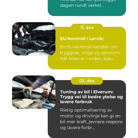
dagen rundt verkst...
11. des
EU-kontroll i Larvik:
En EU-kontroll handler om
trygghet, miljø og økonomi.
Når bilen er i orden, kj&o...
03. des
Tuning av bil i Elverum:
Trygg vei til bedre ytelse og
lavere forbruk
Riktig optimalisering av
motor og drivlinje kan gi en
bil mer kraft, jevnere respons
og lavere forbr...