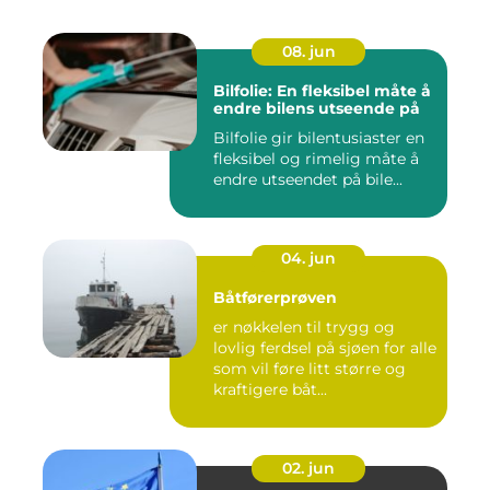
08. jun
Bilfolie: En fleksibel måte å
endre bilens utseende på
Bilfolie gir bilentusiaster en
fleksibel og rimelig måte å
endre utseendet på bile...
04. jun
Båtførerprøven
er nøkkelen til trygg og
lovlig ferdsel på sjøen for alle
som vil føre litt større og
kraftigere båt...
02. jun