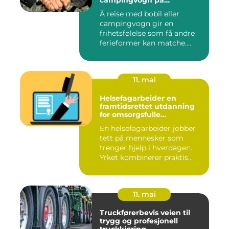
campingvogn på
vestlandet
Å reise med bobil eller
campingvogn gir en
frihetsfølelse som få andre
ferieformer kan matche.
Mange...
11. mai
Helsefagarbeider en
framtidsrettet utdanning
for omsorgsfulle
fagpersoner
En helsefagarbeider jobber
tett på mennesker som
trenger hjelp i hverdagen.
Yrket kombinerer praktis...
11. mai
Truckførerbevis veien til
trygg og profesjonell