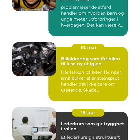
problemløsende atferd
handler om hvordan barn og
unge møter utfordringer i
hverdagen. Det kan være k...
10. mai
Billakkering som får bilen
til å se ny ut igjen
Når lakken på bilen får riper,
små bulker eller steinsprut,
handler det ikke bare om
utseende. Skade...
18. apr
Lederkurs som gir trygghet
i rollen
Et lederkurs gir strukturert