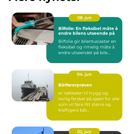
08. jun
Bilfolie: En fleksibel måte å
endre bilens utseende på
Bilfolie gir bilentusiaster en
fleksibel og rimelig måte å
endre utseendet på bile...
04. jun
Båtførerprøven
er nøkkelen til trygg og
lovlig ferdsel på sjøen for alle
som vil føre litt større og
kraftigere båt...
02. jun