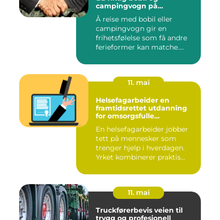
campingvogn på
vestlandet
Å reise med bobil eller
campingvogn gir en
frihetsfølelse som få andre
ferieformer kan matche.
Mange...
11. mai
Helsefagarbeider en
framtidsrettet utdanning
for omsorgsfulle
fagpersoner
En helsefagarbeider jobber
tett på mennesker som
trenger hjelp i hverdagen.
Yrket kombinerer praktis...
11. mai
Truckførerbevis veien til
trygg og profesjonell