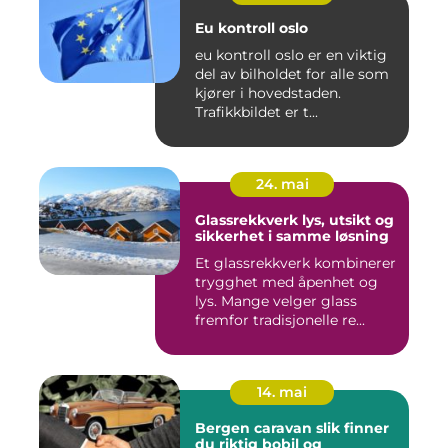
Eu kontroll oslo
eu kontroll oslo er en viktig
del av bilholdet for alle som
kjører i hovedstaden.
Trafikkbildet er t...
24. mai
Glassrekkverk lys, utsikt og
sikkerhet i samme løsning
Et glassrekkverk kombinerer
trygghet med åpenhet og
lys. Mange velger glass
fremfor tradisjonelle re...
14. mai
Bergen caravan slik finner
du riktig bobil og