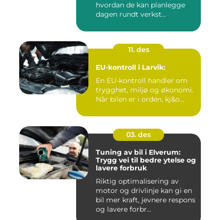
hvordan de kan planlegge
dagen rundt verkst...
11. des
EU-kontroll i Larvik:
En EU-kontroll handler om
trygghet, miljø og økonomi.
Når bilen er i orden, kj&o...
03. des
Tuning av bil i Elverum:
Trygg vei til bedre ytelse og
lavere forbruk
Riktig optimalisering av
motor og drivlinje kan gi en
bil mer kraft, jevnere respons
og lavere forbr...