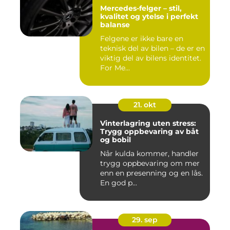
Mercedes-felger – stil,
kvalitet og ytelse i perfekt
balanse
Felgene er ikke bare en
teknisk del av bilen – de er en
viktig del av bilens identitet.
For Me...
21. okt
Vinterlagring uten stress:
Trygg oppbevaring av båt
og bobil
Når kulda kommer, handler
trygg oppbevaring om mer
enn en presenning og en lås.
En god p...
29. sep