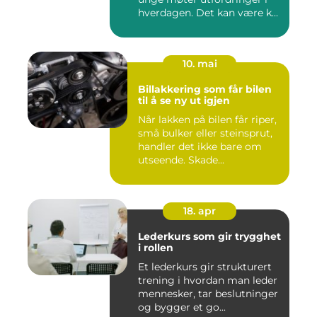
hverdagen. Det kan være k...
10. mai
Billakkering som får bilen
til å se ny ut igjen
Når lakken på bilen får riper,
små bulker eller steinsprut,
handler det ikke bare om
utseende. Skade...
18. apr
Lederkurs som gir trygghet
i rollen
Et lederkurs gir strukturert
trening i hvordan man leder
mennesker, tar beslutninger
og bygger et go...