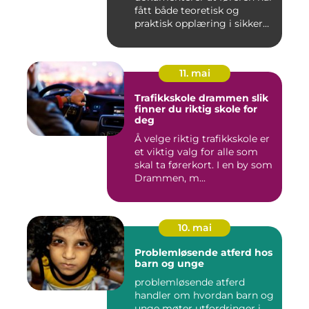
fått både teoretisk og
praktisk opplæring i sikker
br...
11. mai
Trafikkskole drammen slik
finner du riktig skole for
deg
Å velge riktig trafikkskole er
et viktig valg for alle som
skal ta førerkort. I en by som
Drammen, m...
10. mai
Problemløsende atferd hos
barn og unge
problemløsende atferd
handler om hvordan barn og
unge møter utfordringer i