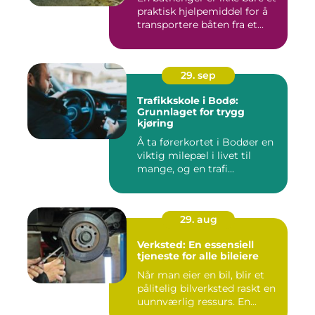
praktisk hjelpemiddel for å
transportere båten fra et...
29. sep
Trafikkskole i Bodø:
Grunnlaget for trygg
kjøring
Å ta førerkortet i Bodøer en
viktig milepæl i livet til
mange, og en trafi...
29. aug
Verksted: En essensiell
tjeneste for alle bileiere
Når man eier en bil, blir et
pålitelig bilverksted raskt en
uunnværlig ressurs. En...