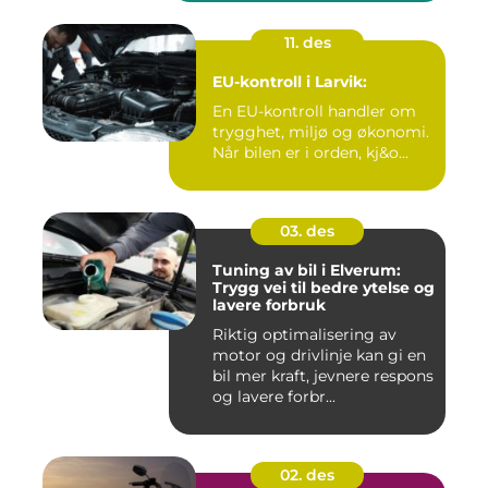
11. des
EU-kontroll i Larvik:
En EU-kontroll handler om
trygghet, miljø og økonomi.
Når bilen er i orden, kj&o...
03. des
Tuning av bil i Elverum:
Trygg vei til bedre ytelse og
lavere forbruk
Riktig optimalisering av
motor og drivlinje kan gi en
bil mer kraft, jevnere respons
og lavere forbr...
02. des