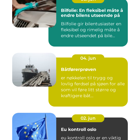
Bilfolie: En fleksibel måte å
endre bilens utseende på
Bilfolie gir bilentusiaster en
fleksibel og rimelig måte å
endre utseendet på bile...
04. jun
Båtførerprøven
er nøkkelen til trygg og
lovlig ferdsel på sjøen for alle
som vil føre litt større og
kraftigere båt...
02. jun
Eu kontroll oslo
eu kontroll oslo er en viktig