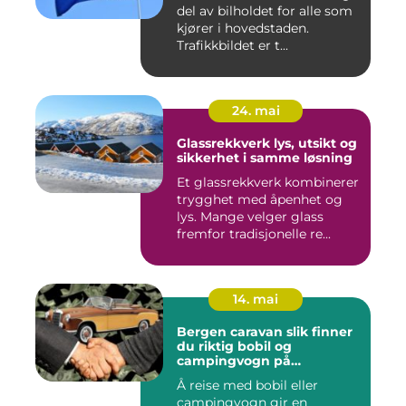
del av bilholdet for alle som
kjører i hovedstaden.
Trafikkbildet er t...
24. mai
Glassrekkverk lys, utsikt og
sikkerhet i samme løsning
Et glassrekkverk kombinerer
trygghet med åpenhet og
lys. Mange velger glass
fremfor tradisjonelle re...
14. mai
Bergen caravan slik finner
du riktig bobil og
campingvogn på
vestlandet
Å reise med bobil eller
campingvogn gir en