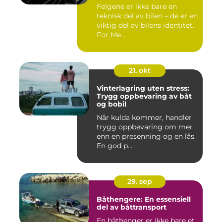
Felgene er ikke bare en
teknisk del av bilen – de er en
viktig del av bilens identitet.
For Me...
21. okt
Vinterlagring uten stress:
Trygg oppbevaring av båt
og bobil
Når kulda kommer, handler
trygg oppbevaring om mer
enn en presenning og en lås.
En god p...
29. sep
Båthengere: En essensiell
del av båttransport
En båthenger er ikke bare et