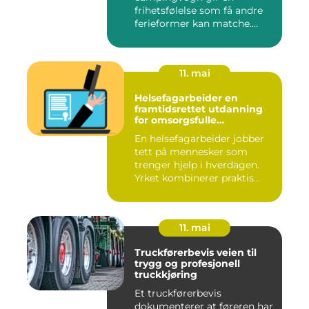
frihetsfølelse som få andre
ferieformer kan matche.
Mange...
11. mai
Helsefagarbeider en
framtidsrettet utdanning
for omsorgsfulle
fagpersoner
En helsefagarbeider jobber
tett på mennesker som
trenger hjelp i hverdagen.
Yrket kombinerer praktis...
11. mai
Truckførerbevis veien til
trygg og profesjonell
truckkjøring
Et truckførerbevis
dokumenterer at føreren har