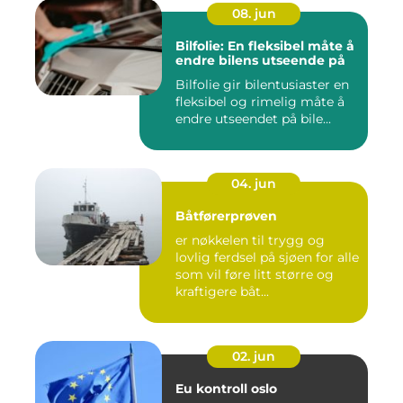
08. jun
Bilfolie: En fleksibel måte å
endre bilens utseende på
Bilfolie gir bilentusiaster en
fleksibel og rimelig måte å
endre utseendet på bile...
04. jun
Båtførerprøven
er nøkkelen til trygg og
lovlig ferdsel på sjøen for alle
som vil føre litt større og
kraftigere båt...
02. jun
Eu kontroll oslo