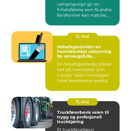
campingvogn gir en
frihetsfølelse som få andre
ferieformer kan matche.
Mange...
11. mai
Helsefagarbeider en
framtidsrettet utdanning
for omsorgsfulle
fagpersoner
En helsefagarbeider jobber
tett på mennesker som
trenger hjelp i hverdagen.
Yrket kombinerer praktis...
11. mai
Truckførerbevis veien til
trygg og profesjonell
truckkjøring
Et truckførerbevis