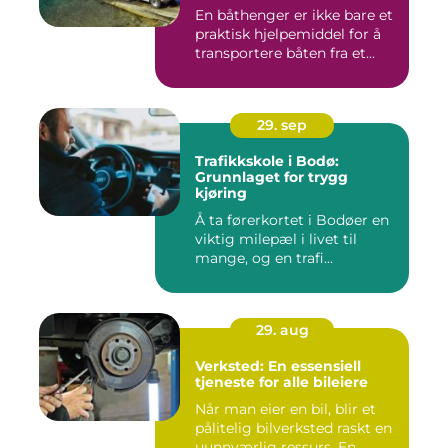
En båthenger er ikke bare et
praktisk hjelpemiddel for å
transportere båten fra et...
29. sep
Trafikkskole i Bodø:
Grunnlaget for trygg
kjøring
Å ta førerkortet i Bodøer en
viktig milepæl i livet til
mange, og en trafi...
29. aug
Verksted: En essensiell
tjeneste for alle bileiere
Når man eier en bil, blir et
pålitelig bilverksted raskt en
uunnværlig ressurs. En...