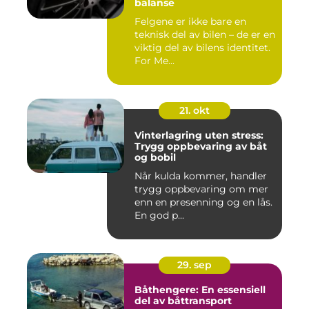
balanse
Felgene er ikke bare en
teknisk del av bilen – de er en
viktig del av bilens identitet.
For Me...
21. okt
Vinterlagring uten stress:
Trygg oppbevaring av båt
og bobil
Når kulda kommer, handler
trygg oppbevaring om mer
enn en presenning og en lås.
En god p...
29. sep
Båthengere: En essensiell
del av båttransport