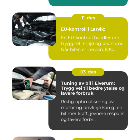
11. des
EU-kontroll i Larvik:
En EU-kontroll handler om
trygghet, miljø og økonomi.
Når bilen er i orden, kj&o...
03. des
Tuning av bil i Elverum:
Trygg vei til bedre ytelse og
lavere forbruk
Riktig optimalisering av
motor og drivlinje kan gi en
bil mer kraft, jevnere respons
og lavere forbr...