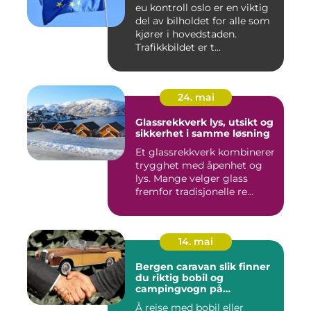
eu kontroll oslo er en viktig
del av bilholdet for alle som
kjører i hovedstaden.
Trafikkbildet er t...
24. mai
Glassrekkverk lys, utsikt og
sikkerhet i samme løsning
Et glassrekkverk kombinerer
trygghet med åpenhet og
lys. Mange velger glass
fremfor tradisjonelle re...
14. mai
Bergen caravan slik finner
du riktig bobil og
campingvogn på
vestlandet
Å reise med bobil eller