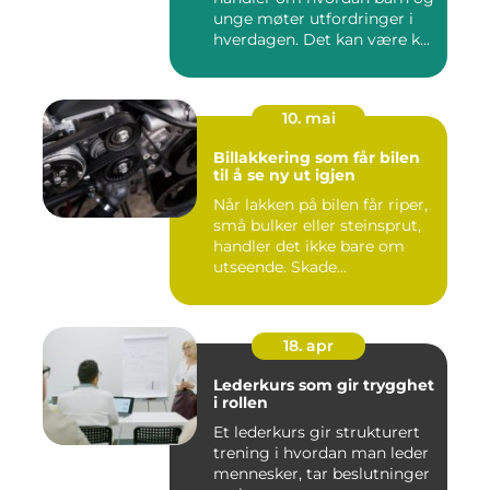
unge møter utfordringer i
hverdagen. Det kan være k...
10. mai
Billakkering som får bilen
til å se ny ut igjen
Når lakken på bilen får riper,
små bulker eller steinsprut,
handler det ikke bare om
utseende. Skade...
18. apr
Lederkurs som gir trygghet
i rollen
Et lederkurs gir strukturert
trening i hvordan man leder
mennesker, tar beslutninger