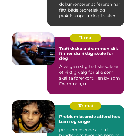
dokumenterer at føreren har
fått både teoretisk og
praktisk opplæring i sikker
br...
11. mai
Trafikkskole drammen slik
finner du riktig skole for
deg
Å velge riktig trafikkskole er
et viktig valg for alle som
skal ta førerkort. I en by som
Drammen, m...
10. mai
Problemløsende atferd hos
barn og unge
problemløsende atferd
handler om hvordan barn og