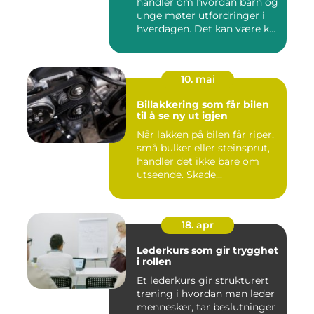
handler om hvordan barn og
unge møter utfordringer i
hverdagen. Det kan være k...
10. mai
Billakkering som får bilen
til å se ny ut igjen
Når lakken på bilen får riper,
små bulker eller steinsprut,
handler det ikke bare om
utseende. Skade...
18. apr
Lederkurs som gir trygghet
i rollen
Et lederkurs gir strukturert
trening i hvordan man leder
mennesker, tar beslutninger