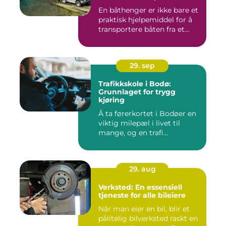
En båthenger er ikke bare et
praktisk hjelpemiddel for å
transportere båten fra et...
29. sep
Trafikkskole i Bodø:
Grunnlaget for trygg
kjøring
Å ta førerkortet i Bodøer en
viktig milepæl i livet til
mange, og en trafi...
29. aug
Verksted: En essensiell
tjeneste for alle bileiere
Når man eier en bil, blir et
pålitelig bilverksted raskt en