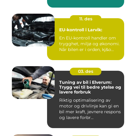
11. des
EU-kontroll i Larvik:
En EU-kontroll handler om
trygghet, miljø og økonomi.
Når bilen er i orden, kj&o...
03. des
Tuning av bil i Elverum:
Trygg vei til bedre ytelse og
lavere forbruk
Riktig optimalisering av
motor og drivlinje kan gi en
bil mer kraft, jevnere respons
og lavere forbr...