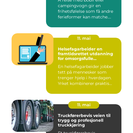
Å reise med bobil eller
campingvogn gir en
frihetsfølelse som få andre
ferieformer kan matche.
Mange...
11. mai
Helsefagarbeider en
framtidsrettet utdanning
for omsorgsfulle
fagpersoner
En helsefagarbeider jobber
tett på mennesker som
trenger hjelp i hverdagen.
Yrket kombinerer praktis...
11. mai
Truckførerbevis veien til
trygg og profesjonell
truckkjøring