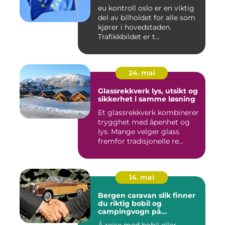
eu kontroll oslo er en viktig
del av bilholdet for alle som
kjører i hovedstaden.
Trafikkbildet er t...
24. mai
Glassrekkverk lys, utsikt og
sikkerhet i samme løsning
Et glassrekkverk kombinerer
trygghet med åpenhet og
lys. Mange velger glass
fremfor tradisjonelle re...
14. mai
Bergen caravan slik finner
du riktig bobil og
campingvogn på
vestlandet