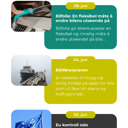
08. jun
Bilfolie: En fleksibel måte å
endre bilens utseende på
Bilfolie gir bilentusiaster en
fleksibel og rimelig måte å
endre utseendet på bile...
04. jun
Båtførerprøven
er nøkkelen til trygg og
lovlig ferdsel på sjøen for alle
som vil føre litt større og
kraftigere båt...
02. jun
Eu kontroll oslo