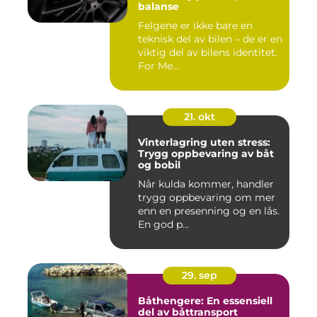
balanse
Felgene er ikke bare en
teknisk del av bilen – de er en
viktig del av bilens identitet.
For Me...
21. okt
Vinterlagring uten stress:
Trygg oppbevaring av båt
og bobil
Når kulda kommer, handler
trygg oppbevaring om mer
enn en presenning og en lås.
En god p...
29. sep
Båthengere: En essensiell
del av båttransport