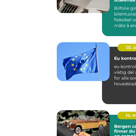
Bilfolie gi
bilentusia
fleksibel 
måte å en
utseendet p
02. 
Eu kontrol
eu kontrol
viktig del
for alle so
hovedstad
Trafikkbilde
14. 
Bergen cara
finner du 
og campi