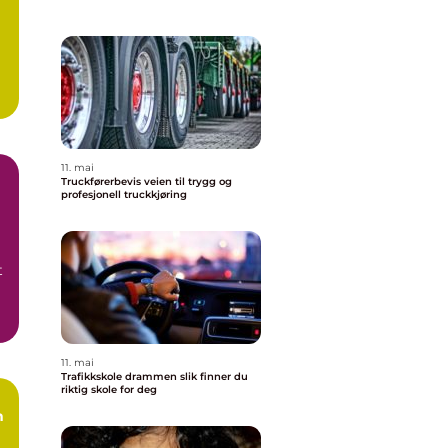
11. mai
Truckførerbevis veien til trygg og
profesjonell truckkjøring
t
11. mai
Trafikkskole drammen slik finner du
riktig skole for deg