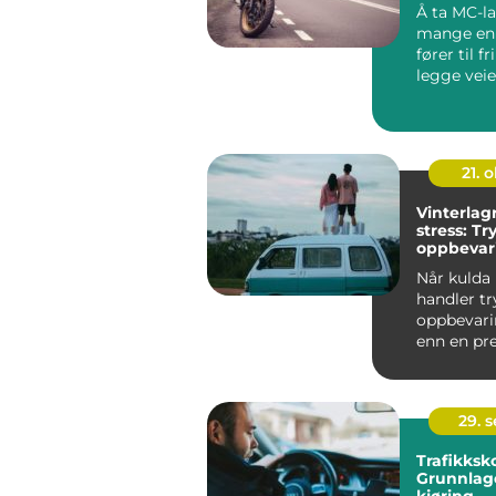
Å ta MC-la
mange en
fører til f
legge veie.
21. o
Vinterlag
stress: Tr
oppbevar
og bobil
Når kulda
handler t
oppbevar
enn en pr
en lås. En 
29. 
Trafikksko
Grunnlage
kjøring