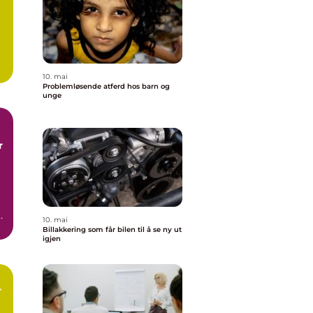
10. mai
Problemløsende atferd hos barn og
unge
.
10. mai
Billakkering som får bilen til å se ny ut
igjen
r