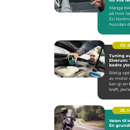
bestiller
Mange bile
på hvor la
EU kontro
hvordan d
planlegge
rundt verks
03. 
Tuning av 
Elverum: T
bedre yte
lavere fo
Riktig opt
av motor o
kan gi en 
kraft, jev
og lavere f
28. 
Veien til
En grund