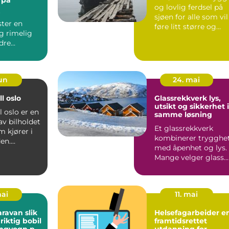
og lovlig ferdsel på
r
sjøen for alle som vil
ster en
føre litt større og
og rimelig
kraftigere båt...
dre
å bile...
jun
24. mai
l oslo
Glassrekkverk lys,
utsikt og sikkerhet i
l oslo er en
samme løsning
 av bilholdet
Et glassrekkverk
m kjører i
kombinerer trygghe
en.
med åpenhet og lys.
t er t...
Mange velger glass
fremfor tradisjonelle
re...
mai
11. mai
van slik
Helsefagarbeider en
riktig bobil
framtidsrettet
ngvogn på
utdanning for