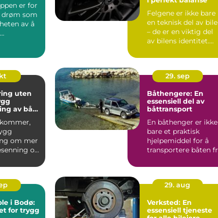
ppen er for
Felgene er ikke bare
 drøm som
en teknisk del av bil
riheten av å
– de er en viktig del
..
av bilens identitet.
For Me...
kt
29. sep
ring uten
Båthengere: En
ygg
essensiell del av
ing av båt
båttransport
 kommer,
En båthenger er ikke
rygg
bare et praktisk
ing om mer
hjelpemiddel for å
esenning og
transportere båten f
god p...
et...
sep
29. aug
le i Bodø:
Verksted: En
t for trygg
essensiell tjeneste
for alle bileiere