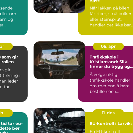
øsende
Når lakken på bilen
ndler om
får riper, små bulker
arn og
eller steinsprut,
er
handler det ikke bar
er i
om utseende. Skade..
. Det kan
apr
06. apr
 som gir
Trafikkskole i
 rollen
Kristiansand: Slik
finner du trygg og
rs gir
effektiv opplæring
Å velge riktig
t trening i
trafikkskole handler
an leder
om mer enn å bare
, tar
bestille noen
ger og
kjøretimer. F...
go...
eb
11. des
tid tar eu-
EU-kontroll i Larvik:
 dette bør
En EU-kontroll
r du