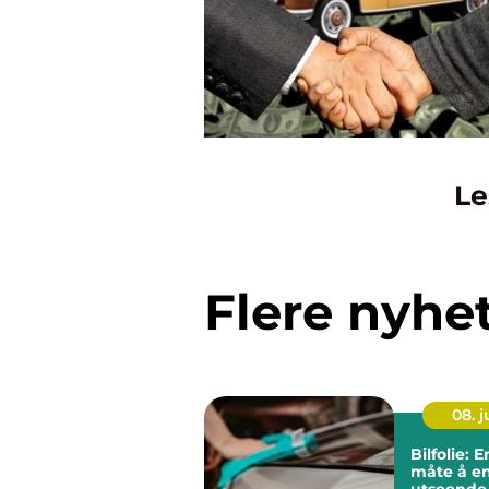
Le
Flere nyhe
08. 
Bilfolie: E
måte å en
utseende