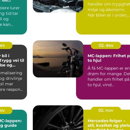
handler om trygghet
iere lurer
miljø og økonomi.
ng tid tar
Når bilen er i orden,
ll og
kj&o...
e kan
 dagen
t...
des
02. des
bil i
MC-lappen: Frihet 
rygg vei til
to hjul
lse og
Å få MC-lappen er en
rbruk
imalisering
drøm for mange. De
g drivlinje
handler om frihet på
bil mer
to hjul, vind...
nere respons
orbr...
nov
02. nov
 MC-lappen:
Mercedes-felger –
ig guide
stil, kvalitet og ytel
i perfekt balanse