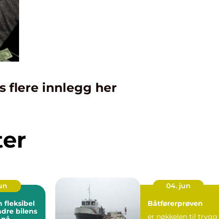
s flere innlegg her
ter
jun
04. jun
n fleksibel
Båtførerprøven
dre bilens
er nøkkelen til trygg
 på