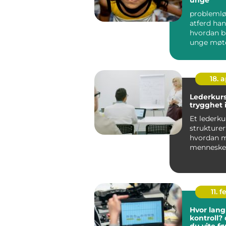
probleml
atferd ha
hvordan b
unge møt
utfordring
hverdagen
være k...
18. 
Lederkurs
trygghet i
Et lederku
strukturer
hvordan m
mennesker
beslutnin
bygger et 
11. f
Hvor lang 
kontroll?
du vite fø