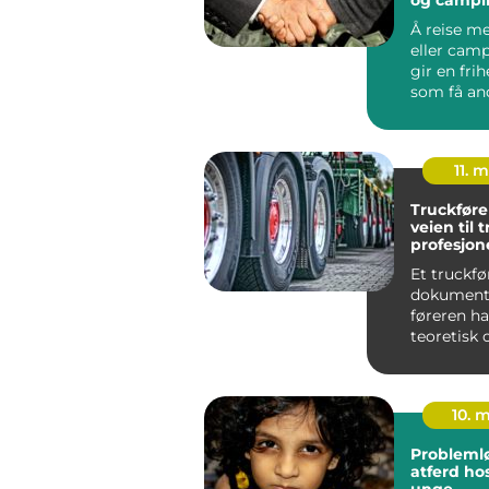
vestlande
Å reise me
eller cam
gir en frih
som få an
ferieform
matche. M
11. 
Truckføre
veien til 
profesjone
truckkjør
Et truckfø
dokumente
føreren ha
teoretisk 
opplæring i
10. 
Probleml
atferd ho
unge