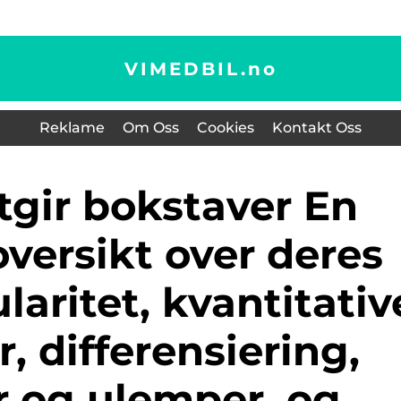
VIMEDBIL.
no
Reklame
Om Oss
Cookies
Kontakt Oss
versikt over deres
laritet, kvantitativ
, differensiering,
r og ulemper, og