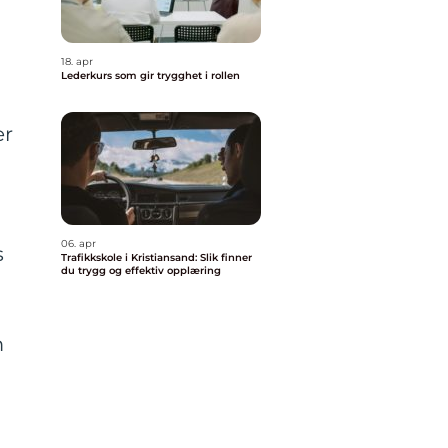
18. apr
Lederkurs som gir trygghet i rollen
e
er
06. apr
s
Trafikkskole i Kristiansand: Slik finner
du trygg og effektiv opplæring
m