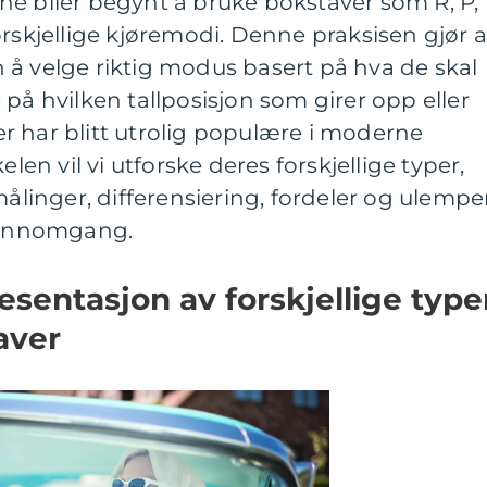
ne biler begynt å bruke bokstaver som R, P,
orskjellige kjøremodi. Denne praksisen gjør a
ren å velge riktig modus basert på hva de skal
 på hvilken tallposisjon som girer opp eller
r har blitt utrolig populære i moderne
elen vil vi utforske deres forskjellige typer,
målinger, differensiering, fordeler og ulemper
gjennomgang.
sentasjon av forskjellige type
aver