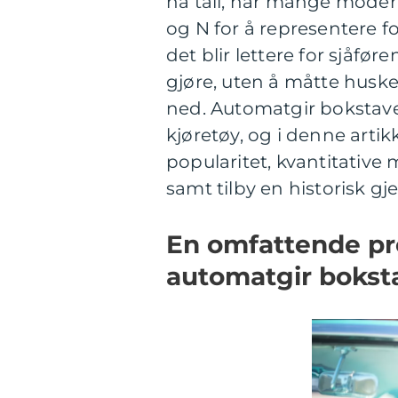
ha tall, har mange moder
og N for å representere f
det blir lettere for sjåfø
gjøre, uten å måtte huske
ned. Automatgir bokstave
kjøretøy, og i denne artikk
popularitet, kvantitative 
samt tilby en historisk 
En omfattende pre
automatgir bokst