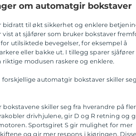
inger om automatgir bokstaver
bidratt til økt sikkerhet og enklere betjeni
r vist at sjåfører som bruker bokstaver fremf
o for utilsiktede bevegelser, for eksempel å
arkere eller bakke ut. I tillegg sparer sjåfører
n riktige modusen raskere og enklere.
orskjellige automatgir bokstaver skiller se
 bokstavene skiller seg fra hverandre på fle
akobler drivhjulene, gir D og R retning og g
 motoren. Sportsgiret S gir mulighet for mer
kiftene og gir mer respons i kjøringen. Diss