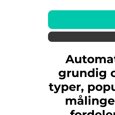
Automatgir bokstaver En
grundig o
typer, popu
målinger
fordele