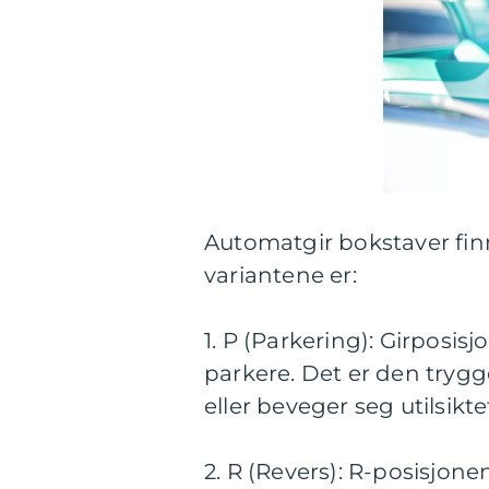
Automatgir bokstaver finn
variantene er:
1. P (Parkering): Girposisj
parkere. Det er den trygge
eller beveger seg utilsikte
2. R (Revers): R-posisjone