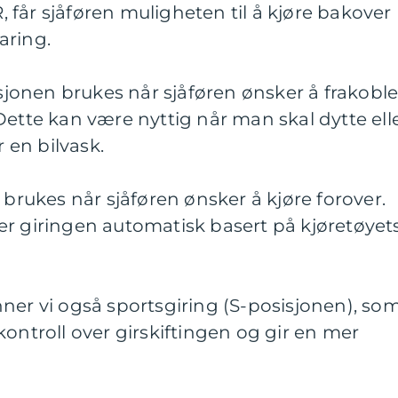
R, får sjåføren muligheten til å kjøre bakover
aring.
isjonen brukes når sjåføren ønsker å frakobl
Dette kan være nyttig når man skal dytte ell
r en bilvask.
 brukes når sjåføren ønsker å kjøre forover.
er giringen automatisk basert på kjøretøyet
finner vi også sportsgiring (S-posisjonen), so
kontroll over girskiftingen og gir en mer