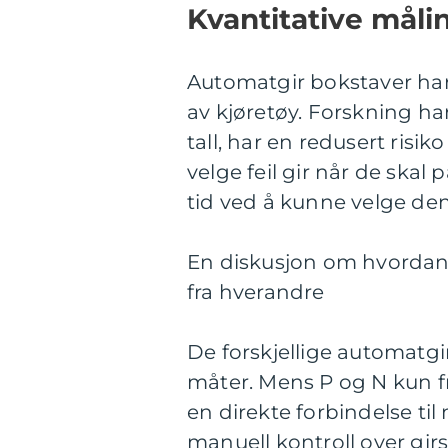
Kvantitative mål
Automatgir bokstaver har 
av kjøretøy. Forskning ha
tall, har en redusert risik
velge feil gir når de skal p
tid ved å kunne velge de
En diskusjon om hvordan f
fra hverandre
De forskjellige automatgir
måter. Mens P og N kun fr
en direkte forbindelse til
manuell kontroll over girs