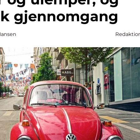
isk gjennomgang
Hansen
Redaktio