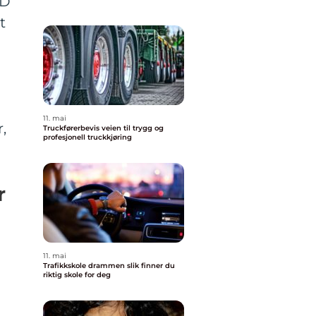
 D
t
11. mai
,
Truckførerbevis veien til trygg og
profesjonell truckkjøring
r
11. mai
Trafikkskole drammen slik finner du
riktig skole for deg