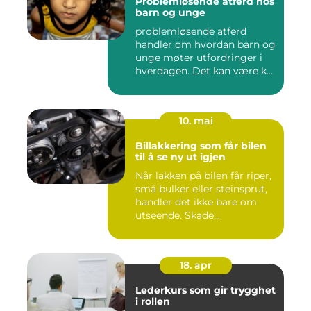
Problemløsende atferd hos
barn og unge
problemløsende atferd
handler om hvordan barn og
unge møter utfordringer i
hverdagen. Det kan være k...
10. mai
Billakkering som får bilen
til å se ny ut igjen
Når lakken på bilen får riper,
små bulker eller steinsprut,
handler det ikke bare om
utseende. Skade...
18. apr
Lederkurs som gir trygghet
i rollen