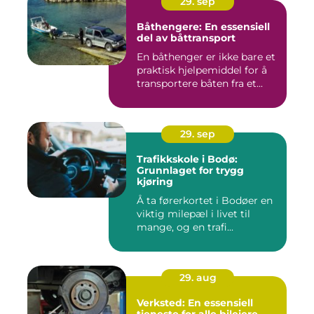
29. sep
Båthengere: En essensiell
del av båttransport
En båthenger er ikke bare et
praktisk hjelpemiddel for å
transportere båten fra et...
29. sep
Trafikkskole i Bodø:
Grunnlaget for trygg
kjøring
Å ta førerkortet i Bodøer en
viktig milepæl i livet til
mange, og en trafi...
29. aug
Verksted: En essensiell