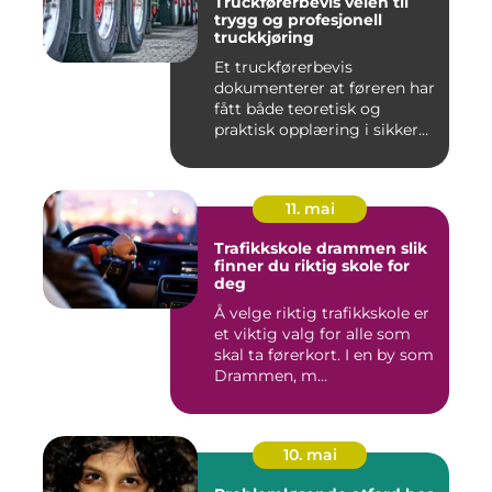
Truckførerbevis veien til
trygg og profesjonell
truckkjøring
Et truckførerbevis
dokumenterer at føreren har
fått både teoretisk og
praktisk opplæring i sikker
br...
11. mai
Trafikkskole drammen slik
finner du riktig skole for
deg
Å velge riktig trafikkskole er
et viktig valg for alle som
skal ta førerkort. I en by som
Drammen, m...
10. mai