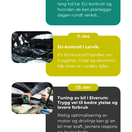
lang tid tar EU kontroll og
hvordan de kan planlegge
dagen rundt verkst...
11. des
EU-kontroll i Larvik:
En EU-kontroll handler om
trygghet, miljø og økonomi.
Når bilen er i orden, kj&o...
03. des
Tuning av bil i Elverum:
Trygg vei til bedre ytelse og
lavere forbruk
Riktig optimalisering av
motor og drivlinje kan gi en
bil mer kraft, jevnere respons