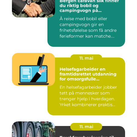
Bergen caravan slik finner
du riktig bobil og
campingvogn på
vestlandet
Å reise med bobil eller
campingvogn gir en
frihetsfølelse som få andre
ferieformer kan matche.
Mange...
11. mai
Helsefagarbeider en
framtidsrettet utdanning
for omsorgsfulle
fagpersoner
En helsefagarbeider jobber
tett på mennesker som
trenger hjelp i hverdagen.
Yrket kombinerer praktis...
11. mai