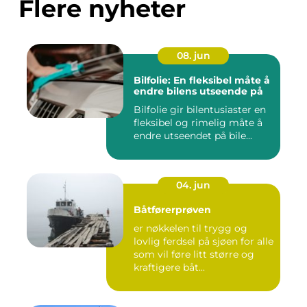
Flere nyheter
08. jun
Bilfolie: En fleksibel måte å
endre bilens utseende på
Bilfolie gir bilentusiaster en
fleksibel og rimelig måte å
endre utseendet på bile...
04. jun
Båtførerprøven
er nøkkelen til trygg og
lovlig ferdsel på sjøen for alle
som vil føre litt større og
kraftigere båt...