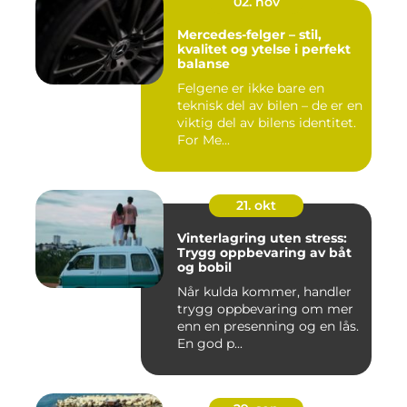
02. nov
Mercedes-felger – stil,
kvalitet og ytelse i perfekt
balanse
Felgene er ikke bare en
teknisk del av bilen – de er en
viktig del av bilens identitet.
For Me...
21. okt
Vinterlagring uten stress:
Trygg oppbevaring av båt
og bobil
Når kulda kommer, handler
trygg oppbevaring om mer
enn en presenning og en lås.
En god p...