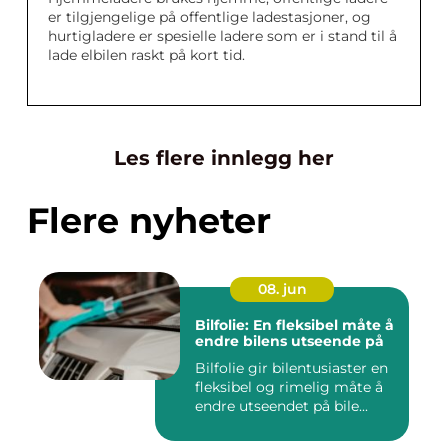
er tilgjengelige på offentlige ladestasjoner, og
hurtigladere er spesielle ladere som er i stand til å
lade elbilen raskt på kort tid.
Les flere innlegg her
Flere nyheter
08. jun
Bilfolie: En fleksibel måte å
endre bilens utseende på
Bilfolie gir bilentusiaster en
fleksibel og rimelig måte å
endre utseendet på bile...