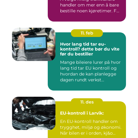
handler om mer enn å bare
bestille noen kjøretimer. F...
11. feb
Hvor lang tid tar eu-
kontroll? dette bør du vite
før du bestiller
Mange bileiere lurer på hvor
lang tid tar EU kontroll og
hvordan de kan planlegge
dagen rundt verkst...
11. des
EU-kontroll i Larvik:
En EU-kontroll handler om
trygghet, miljø og økonomi.
Når bilen er i orden, kj&o...