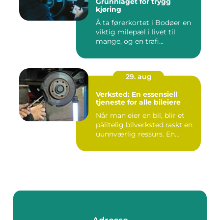
Grunnlaget for trygg
kjøring
Å ta førerkortet i Bodøer en
viktig milepæl i livet til
mange, og en trafi...
29. aug
Verksted: En essensiell
tjeneste for alle bileiere
Når man eier en bil, blir et
pålitelig bilverksted raskt en
uunnværlig ressurs. En...