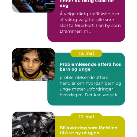
finner du riktig skole for
deg
Å velge riktig trafikkskole er
et viktig valg for alle som
skal ta førerkort. I en by som
Drammen, m...
10. mai
Problemløsende atferd hos
barn og unge
problemløsende atferd
handler om hvordan barn og
unge møter utfordringer i
hverdagen. Det kan være k...
10. mai
Billakkering som får bilen
til å se ny ut igjen