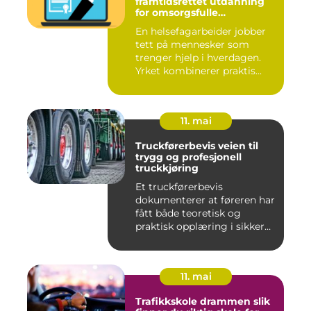
framtidsrettet utdanning
for omsorgsfulle
fagpersoner
En helsefagarbeider jobber
tett på mennesker som
trenger hjelp i hverdagen.
Yrket kombinerer praktis...
11. mai
Truckførerbevis veien til
trygg og profesjonell
truckkjøring
Et truckførerbevis
dokumenterer at føreren har
fått både teoretisk og
praktisk opplæring i sikker
br...
11. mai
Trafikkskole drammen slik