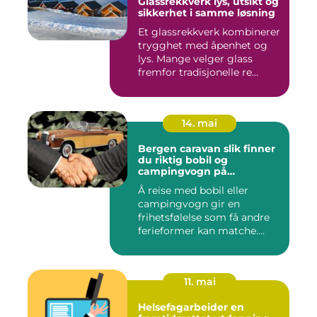
Glassrekkverk lys, utsikt og
sikkerhet i samme løsning
Et glassrekkverk kombinerer
trygghet med åpenhet og
lys. Mange velger glass
fremfor tradisjonelle re...
14. mai
Bergen caravan slik finner
du riktig bobil og
campingvogn på
vestlandet
Å reise med bobil eller
campingvogn gir en
frihetsfølelse som få andre
ferieformer kan matche.
Mange...
11. mai
Helsefagarbeider en