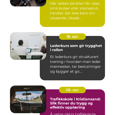
Når lakken på bilen får riper,
små bulker eller steinsprut,
handler det ikke bare om
utseende. Skade...
18. apr
Lederkurs som gir trygghet
i rollen
Et lederkurs gir strukturert
trening i hvordan man leder
mennesker, tar beslutninger
og bygger et go...
06. apr
Trafikkskole i Kristiansand:
Slik finner du trygg og
effektiv opplæring
Å velge riktig trafikkskole