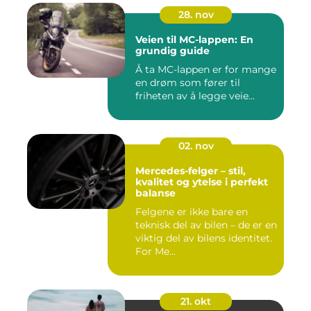
28. nov
Veien til MC-lappen: En
grundig guide
Å ta MC-lappen er for mange
en drøm som fører til
friheten av å legge veie...
02. nov
Mercedes-felger – stil,
kvalitet og ytelse i perfekt
balanse
Felgene er ikke bare en
teknisk del av bilen – de er en
viktig del av bilens identitet.
For Me...
21. okt