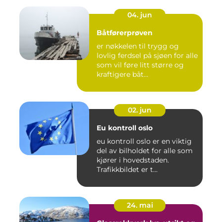
04. jun
Båtførerprøven
er nøkkelen til trygg og
lovlig ferdsel på sjøen for alle
som vil føre litt større og
kraftigere båt...
02. jun
Eu kontroll oslo
eu kontroll oslo er en viktig
del av bilholdet for alle som
kjører i hovedstaden.
Trafikkbildet er t...
24. mai