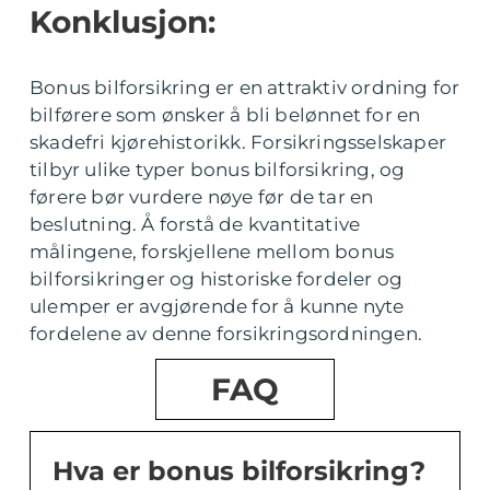
Konklusjon:
Bonus bilforsikring er en attraktiv ordning for
bilførere som ønsker å bli belønnet for en
skadefri kjørehistorikk. Forsikringsselskaper
tilbyr ulike typer bonus bilforsikring, og
førere bør vurdere nøye før de tar en
beslutning. Å forstå de kvantitative
målingene, forskjellene mellom bonus
bilforsikringer og historiske fordeler og
ulemper er avgjørende for å kunne nyte
fordelene av denne forsikringsordningen.
FAQ
Hva er bonus bilforsikring?