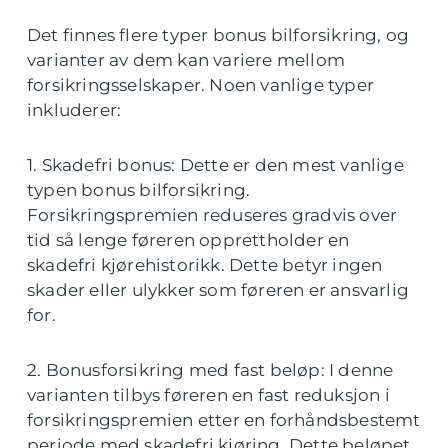
Det finnes flere typer bonus bilforsikring, og
varianter av dem kan variere mellom
forsikringsselskaper. Noen vanlige typer
inkluderer:
1. Skadefri bonus: Dette er den mest vanlige
typen bonus bilforsikring.
Forsikringspremien reduseres gradvis over
tid så lenge føreren opprettholder en
skadefri kjørehistorikk. Dette betyr ingen
skader eller ulykker som føreren er ansvarlig
for.
2. Bonusforsikring med fast beløp: I denne
varianten tilbys føreren en fast reduksjon i
forsikringspremien etter en forhåndsbestemt
periode med skadefri kjøring. Dette beløpet