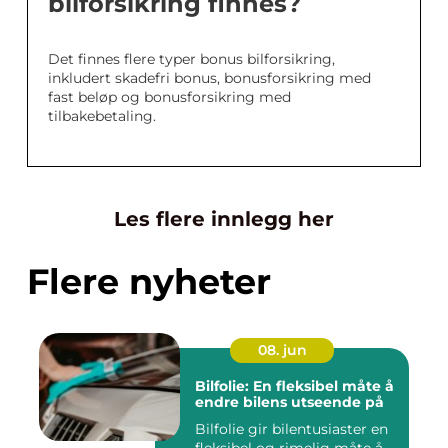
bilforsikring finnes?
Det finnes flere typer bonus bilforsikring,
inkludert skadefri bonus, bonusforsikring med
fast beløp og bonusforsikring med
tilbakebetaling.
Les flere innlegg her
Flere nyheter
08. jun
Bilfolie: En fleksibel måte å
endre bilens utseende på
Bilfolie gir bilentusiaster en