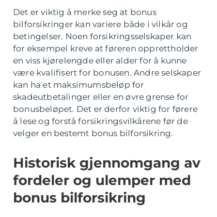
Det er viktig å merke seg at bonus
bilforsikringer kan variere både i vilkår og
betingelser. Noen forsikringsselskaper kan
for eksempel kreve at føreren opprettholder
en viss kjørelengde eller alder for å kunne
være kvalifisert for bonusen. Andre selskaper
kan ha et maksimumsbeløp for
skadeutbetalinger eller en øvre grense for
bonusbeløpet. Det er derfor viktig for førere
å lese og forstå forsikringsvilkårene før de
velger en bestemt bonus bilforsikring.
Historisk gjennomgang av
fordeler og ulemper med
bonus bilforsikring