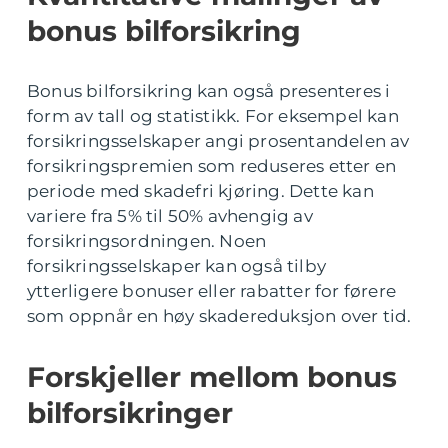
bonus bilforsikring
Bonus bilforsikring kan også presenteres i
form av tall og statistikk. For eksempel kan
forsikringsselskaper angi prosentandelen av
forsikringspremien som reduseres etter en
periode med skadefri kjøring. Dette kan
variere fra 5% til 50% avhengig av
forsikringsordningen. Noen
forsikringsselskaper kan også tilby
ytterligere bonuser eller rabatter for førere
som oppnår en høy skadereduksjon over tid.
Forskjeller mellom bonus
bilforsikringer