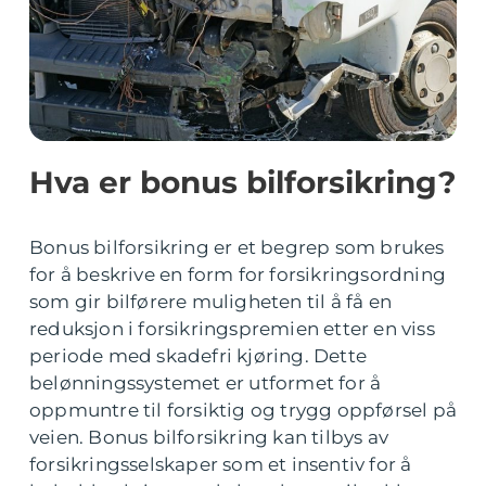
Hva er bonus bilforsikring?
Bonus bilforsikring er et begrep som brukes
for å beskrive en form for forsikringsordning
som gir bilførere muligheten til å få en
reduksjon i forsikringspremien etter en viss
periode med skadefri kjøring. Dette
belønningssystemet er utformet for å
oppmuntre til forsiktig og trygg oppførsel på
veien. Bonus bilforsikring kan tilbys av
forsikringsselskaper som et insentiv for å