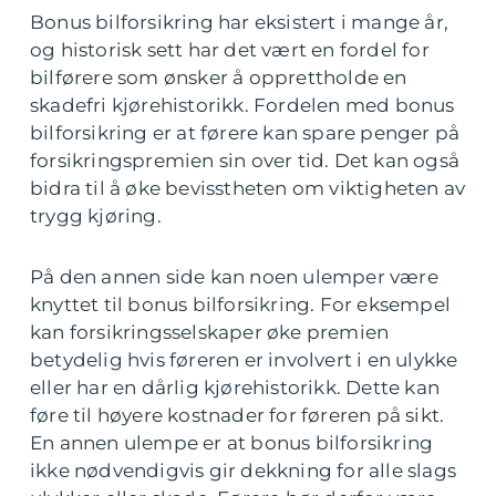
Bonus bilforsikring har eksistert i mange år,
og historisk sett har det vært en fordel for
bilførere som ønsker å opprettholde en
skadefri kjørehistorikk. Fordelen med bonus
bilforsikring er at førere kan spare penger på
forsikringspremien sin over tid. Det kan også
bidra til å øke bevisstheten om viktigheten av
trygg kjøring.
På den annen side kan noen ulemper være
knyttet til bonus bilforsikring. For eksempel
kan forsikringsselskaper øke premien
betydelig hvis føreren er involvert i en ulykke
eller har en dårlig kjørehistorikk. Dette kan
føre til høyere kostnader for føreren på sikt.
En annen ulempe er at bonus bilforsikring
ikke nødvendigvis gir dekkning for alle slags