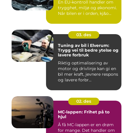
En EU-kontroll handler om
trygghet, miljø og økonomi.
Når bilen er i orden, kj&o...
03. des
Tuning av bil i Elverum:
Trygg vei til bedre ytelse og
lavere forbruk
Riktig optimalisering av
motor og drivlinje kan gi en
bil mer kraft, jevnere respons
og lavere forbr...
02. des
MC-lappen: Frihet på to
hjul
Å få MC-lappen er en drøm
for mange. Det handler om