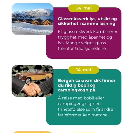
24. mai
Glassrekkverk lys, utsikt og
sikkerhet i samme løsning
Et glassrekkverk kombinerer
trygghet med åpenhet og
lys. Mange velger glass
fremfor tradisjonelle re...
14. mai
Bergen caravan slik finner
du riktig bobil og
campingvogn på
vestlandet
Å reise med bobil eller
campingvogn gir en
frihetsfølelse som få andre
ferieformer kan matche.
Mange...