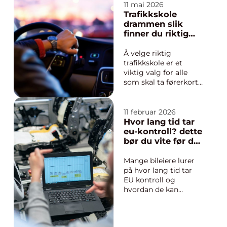
kvalitet og bilen
11 mai 2026
utsettes for store
Trafikkskole
påkjenninger
drammen slik
gjennom hele året. En
finner du riktig
riktig utført kontroll
skole for deg
sikrer at bilen
Å velge riktig
oppfyller myndig...
trafikkskole er et
viktig valg for alle
som skal ta førerkort.
I en by som
Drammen, med mye
trafikk, ulike veityper
11 februar 2026
og krevende
Hvor lang tid tar
rundkjøringer, kan en
eu-kontroll? dette
god opplæring gjøre
bør du vite før du
stor forskjell. Mange
bestiller
ser etter en
Mange bileiere lurer
trafikkskole Drammen
på hvor lang tid tar
som kombi...
EU kontroll og
hvordan de kan
planlegge dagen
rundt
verkstedbesøket. En