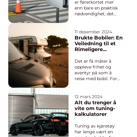
er førerkortet mer
enn bare en praktisk
nødvendighet; det
representerer
uavhengighet og
frihet til å utforske
11 desember 2024
både nært og fjernt.
Brukte Bobiler: En
For innbyggere i
Veiledning til et
Ålesund og omegn,
Rimeligere
tilbyr en trafikkskole
Eventyr
ik...
Det er få måter å
oppleve frihet og
eventyr på som å
reise med bobil. For
mange er bobilferie
definisjonen av
fleksibilitet og frihet,
12 mars 2024
men kostnadene for
Alt du trenger å
en ny bobil kan være
vite om tuning-
avskrekkende. Dette
kalkulatorer
er hvor brukte bobi...
Tuning av kjøretøy
har lenge vært en