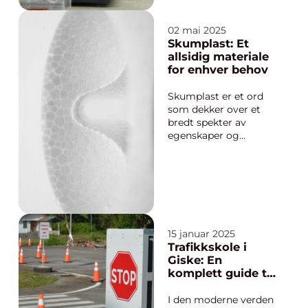
med trucker i ulike
bransjer. Dette
sertifikatet
02 mai 2025
dokumenterer at
Skumplast: Et
føreren har nødvendig
allsidig materiale
kompetanse for å
for enhver behov
håndtere trucker...
Skumplast er et ord
som dekker over et
bredt spekter av
egenskaper og
anvendelser. Fra
komfortable
madrasser til holdbare
båtputer, spiller dette
materialet en viktig
rolle i hverdagen til
mange. Men hva er
15 januar 2025
egentlig skumplast,
Trafikkskole i
og hvorfor er det...
Giske: En
komplett guide til
førerkortopplærin
g
I den moderne verden