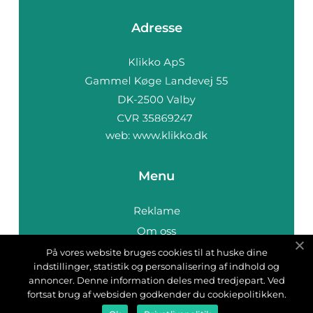
Adresse
web:
www.klikko.dk
Menu
Reklame
Om oss
Cookies
På vores website bruges cookies til at huske dine
indstillinger, statistik og personalisering af indhold og
Kontakt Oss
annoncer. Denne information deles med tredjepart. Ved
Sitemap
fortsat brug af websiden godkender du cookiepolitikken.