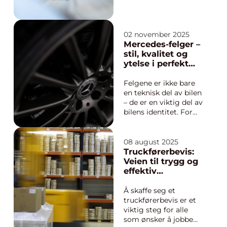
EU-kontroll er
obligatorisk, men
trenger ikke å være
komplisert. Med litt
02 november 2025
kunnskap om hva
Mercedes-felger –
som skjer, hvor lang
stil, kvalitet og
tid du bør sette av, og
ytelse i perfekt
h...
balanse
Felgene er ikke bare
en teknisk del av bilen
– de er en viktig del av
bilens identitet. For
Mercedes-eiere
handler valget av
felger om mer enn
08 august 2025
bare utseende; det
Truckførerbevis:
handler om ytelse,
Veien til trygg og
komfort og kvalitet.
effektiv
Riktig valg av
truckkjøring
Mercedes-felger kan
Å skaffe seg et
forbedr...
truckførerbevis er et
viktig steg for alle
som ønsker å jobbe